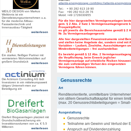
atlantis-energystorage.com
https://atlantis-energysto
Tel.: + 90 282 613 19 90
WEILO DESIGN von Markus
Fax: +90 282 613 28 76
Weikinnis ist ein
Mobil: +49 1726030955
Dienstleistungsunternehmen u.a.
Für die hier dargestellten Vermögensanlagen best
für die moderne Altbau-
gem. § 2 Abs. 2 Satz 1 Vermögensanlagengesetz k
Fassadentechnik und
Prospektpflicht;
Innenausbau-Tätigkeit
es gilt jeweils die Bereichsausnahme gemäß § 2 A
weiterlesen
Nr. 3a Vermögensanlagengesetz
Alle hier dargestellten Finanzinstrumente sind Bei
und stellen keine Angebote dar, sondern sind mit i
Variablen – Laufzeit, Zinshöhe, Ausschüttungen un
Mindestbeteiligungen – frei aushandelbar.
Es besteht gemäß § 12 Abs. 2 Vermögensanlagen
Ein starker, fleißiger Partner mit
die Verpflichtung, beim Erwerb jeglicher
vermieteten Wohnimmobilien auf
Vermögensanlage auf erhebliche Risiken hinzuwei
großem Grundstück
weiterlesen
die zum vollständigen Verlust des eingesetzten
Vermögens führen können.
Die Actinium Consulting AG lädt
Genussrechte
Investoren in ein mitteleuropaweit
tätiges Unterneh-men zur
Art
Beteiligung ein
weiterlesen
Renditeorientierte, unmittelbare Unternehme
von stillem Gesellschaftskapital für einen limi
(max. 20 Genussrechtsbeteiligungen = Small-
Ausgestaltung
Dreifert Biogasanlagen platziert mit
Genussrechte
Grundschuldbesicherung ein
Teilnahme am Gewinn und Verlust der E
Investitionsvolumen von ca. € 5,5
Millionen
weiterlesen
Anspruch auf Dividendenzahlung