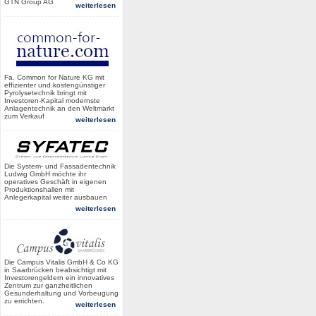
GTN Group AG
weiterlesen
Fa. Common for Nature KG mit
effizienter und kostengünstiger
Pyrolysetechnik bringt mit
Investoren-Kapital modernste
Anlagentechnik an den Weltmarkt
zum Verkauf
weiterlesen
Die System- und Fassadentechnik
Ludwig GmbH möchte ihr
operatives Geschäft in eigenen
Produktionshallen mit
Anlegerkapital weiter ausbauen
weiterlesen
Die Campus Vitalis GmbH & Co KG
in Saarbrücken beabsichtigt mit
Investorengeldern ein innovatives
Zentrum zur ganzheitlichen
Gesunderhaltung und Vorbeugung
zu errichten.
weiterlesen