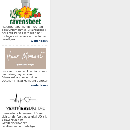
Naturliebhaber können sich an
dem Unternehmen: „Ravensbeet“
der Frau Petra Erath mit einer
Einlage als Genussrechtsinhaber
beteiligen
weiterlesen
Für modebewußte Investoren wird
die Beteiligung an einem
Friseursalon in einer prima
Location in Bad Homburg geboten
weiterlesen
Interessierte Investoren können
sich an der Vertriebsdigital UG mit
Schwerpunkt im
Gesundheitswesen
renditeorientiert beteiligen