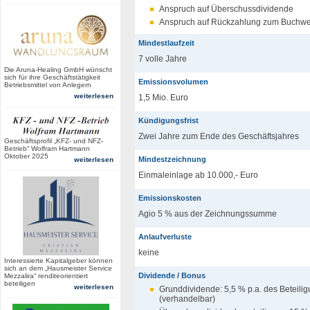
Anspruch auf Überschussdividende
Anspruch auf Rückzahlung zum Buchwe
Mindestlaufzeit
7 volle Jahre
Die Aruna-Healing GmbH wünscht
sich für ihre Geschäftstätigkeit
Emissionsvolumen
Betriebsmittel von Anlegern
weiterlesen
1,5 Mio. Euro
Kündigungsfrist
Zwei Jahre zum Ende des Geschäftsjahres
Geschäftsprofil „KFZ- und NFZ-
Betrieb“ Wolfram Hartmann
Oktober 2025
Mindestzeichnung
weiterlesen
Einmaleinlage ab 10.000,- Euro
Emissionskosten
Agio 5 % aus der Zeichnungssumme
Anlaufverluste
keine
Interessierte Kapitalgeber können
sich an dem „Hausmeister Service
Dividende / Bonus
Mezzalira“ renditeorientiert
beteiligen
weiterlesen
Grunddividende: 5,5 % p.a. des Beteili
(verhandelbar)