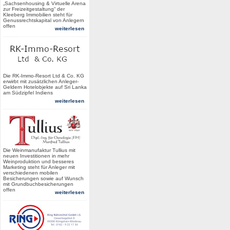
„Sachsenhousing & Virtuelle Arena
zur Freizeitgestaltung“ der
Kleeberg Immobilien steht für
Genussrechtskapital von Anlegern
offen
weiterlesen
Die RK-Immo-Resort Ltd & Co. KG
erwirbt mit zusätzlichen Anleger-
Geldern Hotelobjekte auf Sri Lanka
am Südzipfel Indiens
weiterlesen
Die Weinmanufaktur Tullius mit
neuen Investitionen in mehr
Weinproduktion und besseres
Marketing steht für Anleger mit
verschiedenen mobilen
Besicherungen sowie auf Wunsch
mit Grundbuchbesicherungen
offen
weiterlesen