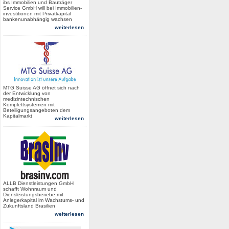
ibs Immobilien und Bauträger
Service GmbH will bei Immobilien-
investitionen mit Privatkapital
bankenunabhängig wachsen
weiterlesen
MTG Suisse AG öffnet sich nach
der Entwicklung von
medizintechnischen
Komplettsystemen mit
Beteiligungsangeboten dem
Kapitalmarkt
weiterlesen
ALLB Dienstleistungen GmbH
schafft Wohnraum und
Diensleistungsberiebe mit
Anlegerkapital im Wachstums- und
Zukunftsland Brasilien
weiterlesen