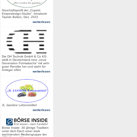
Geschäftsprofil der „Cupink-
Körperdesign-Studio“, Inhaberin
Tasmin Bolten, Dez. 2022
weiterlesen
Die DH Technik GmbH & Co KG
stellt in Deutschland eine „neue
Generation Formwäsche“ mit sehr
guter Rendite her und steht für
Anleger offen
weiterlesen
JL Jasmine Lebensmittel
weiterlesen
Börse Inside: 30 jährige Tradition
unter dem Dach einer stark
wachsenden Mediengruppe der