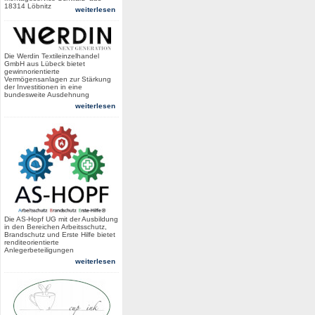
18314 Löbnitz
weiterlesen
Die Werdin Textileinzelhandel
GmbH aus Lübeck bietet
gewinnorientierte
Vermögensanlagen zur Stärkung
der Investitionen in eine
bundesweite Ausdehnung
weiterlesen
Die AS-Hopf UG mit der Ausbildung
in den Bereichen Arbeitsschutz,
Brandschutz und Erste Hilfe bietet
renditeorientierte
Anlegerbeteiligungen
weiterlesen