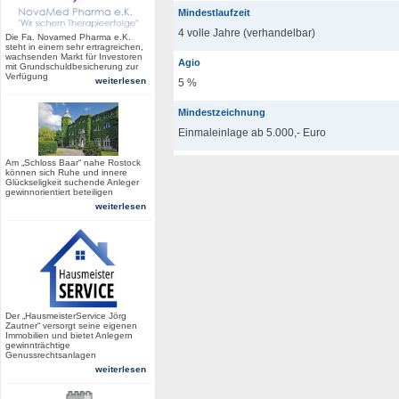
Mindestlaufzeit
4 volle Jahre (verhandelbar)
Die Fa. Novamed Pharma e.K.
steht in einem sehr ertragreichen,
wachsenden Markt für Investoren
Agio
mit Grundschuldbesicherung zur
Verfügung
weiterlesen
5 %
Mindestzeichnung
Einmaleinlage ab 5.000,- Euro
Am „Schloss Baar“ nahe Rostock
können sich Ruhe und innere
Glückseligkeit suchende Anleger
gewinnorientiert beteiligen
weiterlesen
Der „HausmeisterService Jörg
Zautner“ versorgt seine eigenen
Immobilien und bietet Anlegern
gewinnträchtige
Genussrechtsanlagen
weiterlesen