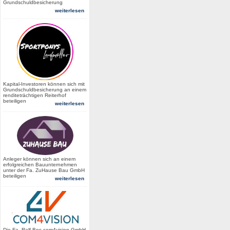
Grundschuldbesicherung
weiterlesen
Kapital-Investoren können sich mit
Grundschuldbesicherung an einem
renditeträchtigen Reiterhof
beteiligen
weiterlesen
Anleger können sich an einem
erfolgreichen Bauunternehmen
unter der Fa. ZuHause Bau GmbH
beteiligen
weiterlesen
Die Fa. Ralf Bos com4vision GmbH