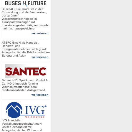
Buses4Future GmbH ist in der
Entwicklung und der Vermarktung
der „grünen“
Wasserstofftechnologie in
Transportfahrzeugen mit
Investorengeldern tätig und wurde
mehrfach ausgezeichnet
weiterlesen
ATSFC GmbH als Handels-,
Rohstoff- und
Energieunternehmen schlägt mit
Anlegerkapital die Brücke zwischen
Europa und Asien
weiterlesen
Santec H.D. Sprinkmann GmbH &
Co. KG öffnet sich für eine
Wachstumsoffensive dem
renditeorientierten Anlegermarkt
weiterlesen
IVG Immobilien
Verwaltungsgesellschaft mbH
Ostsee expandiert mit
Anlegerkapital bei Wohn- und