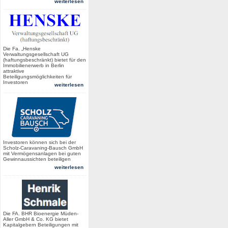
weiterlesen
Die Fa. „Henske
Verwaltungsgesellschaft UG
(haftungsbeschränkt) bietet für den
Immobilienerwerb in Berlin
attraktive
Beteiligungsmöglichkeiten für
Investoren
weiterlesen
Investoren können sich bei der
Scholz-Caravaning-Bausch GmbH
mit Vermögensanlagen bei guten
Gewinnaussichten beteiligen
weiterlesen
Die FA. BHR Bioenergie Müden-
Aller GmbH & Co. KG bietet
Kapitalgebern Beteiligungen mit