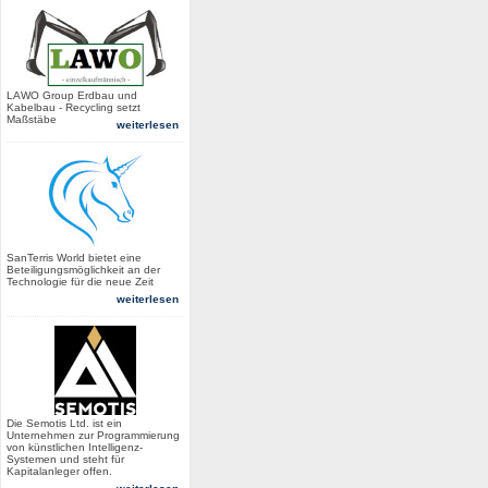
LAWO Group Erdbau und
Kabelbau - Recycling setzt
Maßstäbe
weiterlesen
SanTerris World bietet eine
Beteiligungsmöglichkeit an der
Technologie für die neue Zeit
weiterlesen
Die Semotis Ltd. ist ein
Unternehmen zur Programmierung
von künstlichen Intelligenz-
Systemen und steht für
Kapitalanleger offen.