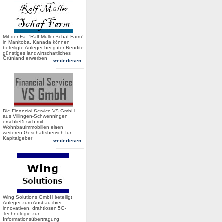
Mit der Fa. “Ralf Müller Schaf-Farm”
in Manitoba, Kanada können
beteiligte Anleger bei guter Rendite
günstiges landwirtschaftliches
Grünland erwerben
weiterlesen
Die Financial Service VS GmbH
aus Villingen-Schwenningen
erschließt sich mit
Wohnbauimmobilien einen
weiteren Geschäftsbereich für
Kapitalgeber
weiterlesen
Wing Solutions GmbH beteiligt
Anleger zum Ausbau ihrer
innovativen, drahtlosen 5G-
Technologie zur
Informationsübertragung