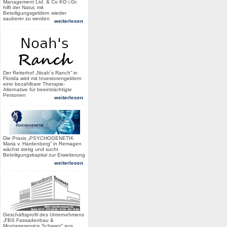
Management Ltd. & Co KG i.Gr.
hilft der Natur, mit
Beteiligungsgeldern wieder
sauberer zu werden
weiterlesen
Der Reiterhof „Noah´s Ranch“ in
Florida wird mit Investorengeldern
eine bezahlbare Therapie-
Alternative für beeinträchtigte
Personen
weiterlesen
Die Praxis „PSYCHOGENETIK
Maria v. Hardenberg“ in Remagen
wächst stetig und sucht
Beteiligungskapital zur Erweiterung
weiterlesen
Geschäftsprofil des Unternehmens
„FBS Fassadenbau &
Montageservice Schwarz“ aus