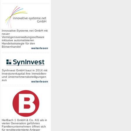
Innovative-Systeme.net GmbH mit
neuer
Vermögensverwaltungssoftware
inklusive automatisierter
Handelsstrategie für den
Börsenhandel
weiterlesen
SynInvest GmbH baut in 2014 mit
Investorenkapital ihre Immobilien-
und Unternehmensbeteiligungen
aus
weiterlesen
HerBach 1 GmbH & Co. KG als in
vierter Generation geführtes
Familienunternehmen öffnet sich
für renditeorientierte Anleger