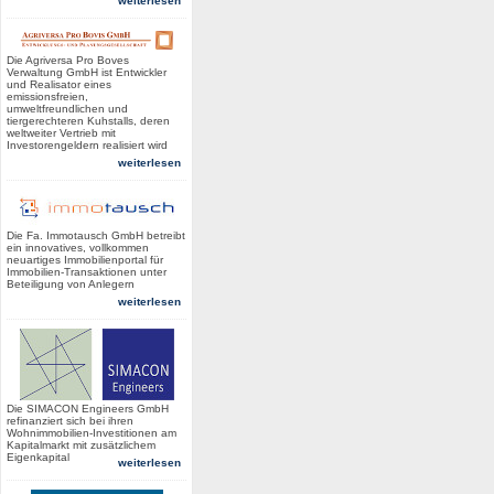
weiterlesen
Die Agriversa Pro Boves
Verwaltung GmbH ist Entwickler
und Realisator eines
emissionsfreien,
umweltfreundlichen und
tiergerechteren Kuhstalls, deren
weltweiter Vertrieb mit
Investorengeldern realisiert wird
weiterlesen
Die Fa. Immotausch GmbH betreibt
ein innovatives, vollkommen
neuartiges Immobilienportal für
Immobilien-Transaktionen unter
Beteiligung von Anlegern
weiterlesen
Die SIMACON Engineers GmbH
refinanziert sich bei ihren
Wohnimmobilien-Investitionen am
Kapitalmarkt mit zusätzlichem
Eigenkapital
weiterlesen