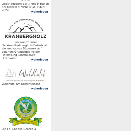
Geschäftsprofil der „Triple H Ranch
der Michels & Michels GbR“ Juni
2024
weiterlesen
Der Auer-Krähbergholz-Betrieb ist
ein innovatives Sägewerk auf
eigenem Grundstück mit der
Herstellung konstruktiver
Holzbauten
weiterlesen
Waldhotel am Notschreipass
weiterlesen
Die Fa. Labesa Service &