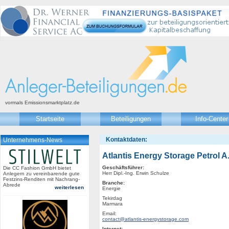
vormals Emissionsmarktplatz.de
Startseite
Beteiligungen
Info-Center
Kontaktdaten:
Unternehmens-News
Atlantis Energy Storage Petrol A
Geschäftsführer:
Die CC Fashion GmbH bietet
Herr Dipl.-Ing. Erwin Schulze
Anlegern zu vereinbarende gute
Festzins-Renditen mit Nachrang-
Branche:
Abrede
weiterlesen
Energie
Tekirdag
Marmara
Email:
contact@atlantis-energystorage.com
Internet: