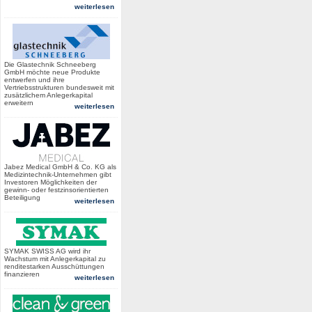
weiterlesen
Die Glastechnik Schneeberg
GmbH möchte neue Produkte
entwerfen und ihre
Vertriebsstrukturen bundesweit mit
zusätzlichem Anlegerkapital
erweitern
weiterlesen
Jabez Medical GmbH & Co. KG als
Medizintechnik-Unternehmen gibt
Investoren Möglichkeiten der
gewinn- oder festzinsorientierten
Beteiligung
weiterlesen
SYMAK SWISS AG wird ihr
Wachstum mit Anlegerkapital zu
renditestarken Ausschüttungen
finanzieren
weiterlesen