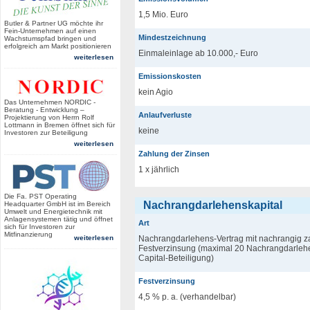
1,5 Mio. Euro
Butler & Partner UG möchte ihr
Fein-Unternehmen auf einen
Mindestzeichnung
Wachstumspfad bringen und
erfolgreich am Markt positionieren
Einmaleinlage ab 10.000,- Euro
weiterlesen
Emissionskosten
kein Agio
Das Unternehmen NORDIC -
Beratung - Entwicklung –
Anlaufverluste
Projektierung von Herrn Rolf
Lottmann in Bremen öffnet sich für
keine
Investoren zur Beteiligung
weiterlesen
Zahlung der Zinsen
1 x jährlich
Die Fa. PST Operating
Nachrangdarlehenskapital
Headquarter GmbH ist im Bereich
Umwelt und Energietechnik mit
Anlagensystemen tätig und öffnet
Art
sich für Investoren zur
Mitfinanzierung
weiterlesen
Nachrangdarlehens-Vertrag mit nachrangig z
Festverzinsung (maximal 20 Nachrangdarlehe
Capital-Beteiligung)
Festverzinsung
4,5 % p. a. (verhandelbar)