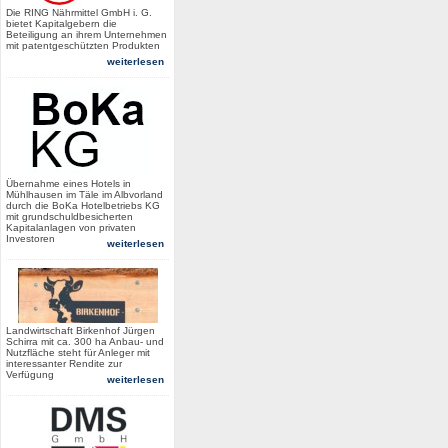
Die RING Nährmittel GmbH i. G.
bietet Kapitalgebern die
Beteiligung an ihrem Unternehmen
mit patentgeschützten Produkten
weiterlesen
Übernahme eines Hotels in
Mühlhausen im Täle im Albvorland
durch die BoKa Hotelbetriebs KG
mit grundschuldbesicherten
Kapitalanlagen von privaten
Investoren
weiterlesen
Landwirtschaft Birkenhof Jürgen
Schirra mit ca. 300 ha Anbau- und
Nutzfläche steht für Anleger mit
interessanter Rendite zur
Verfügung
weiterlesen