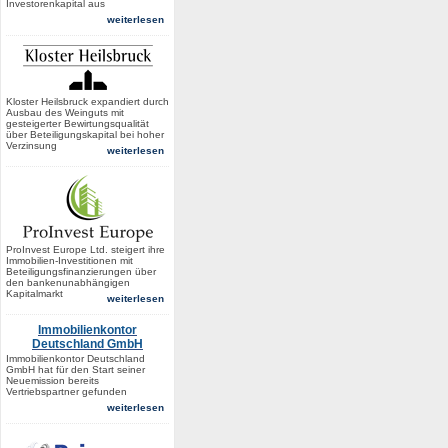
Investorenkapital aus
weiterlesen
Kloster Heilsbruck expandiert durch
Ausbau des Weinguts mit
gesteigerter Bewirtungsqualität
über Beteiligungskapital bei hoher
Verzinsung
weiterlesen
ProInvest Europe Ltd. steigert ihre
Immobilien-Investitionen mit
Beteiligungsfinanzierungen über
den bankenunabhängigen
Kapitalmarkt
weiterlesen
Immobilienkontor
Deutschland GmbH
Immobilienkontor Deutschland
GmbH hat für den Start seiner
Neuemission bereits
Vertriebspartner gefunden
weiterlesen