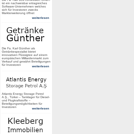
ist ein nachweisbar ertragreiches
Software-Unternehmen welches
sich für Investoren zwecks
Markterweiterung öffnet
weiterlesen
Die Fa. Karl Günther als
Getränkespezialist bietet
innovativen Flüssigtee auf einem
europäischen Milliardenmarkt zum
Verkauf und gewährt Beteiligungen
für Investoren
weiterlesen
Atlantis Energy Storage Petrol
A.Ş., Türkei – Tanklager für Diesel-
und Flugkraftstoffe –
Beteiligungsmöglichkeiten für
Investoren
weiterlesen