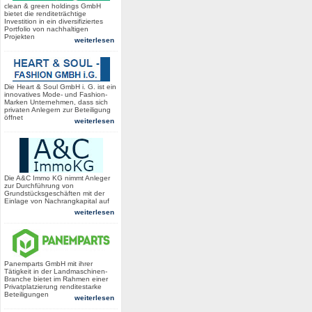
clean & green holdings GmbH
bietet die renditeträchtige
Investition in ein diversifiziertes
Portfolio von nachhaltigen
Projekten
weiterlesen
Die Heart & Soul GmbH i. G. ist ein
innovatives Mode- und Fashion-
Marken Unternehmen, dass sich
privaten Anlegern zur Beteiligung
öffnet
weiterlesen
Die A&C Immo KG nimmt Anleger
zur Durchführung von
Grundstücksgeschäften mit der
Einlage von Nachrangkapital auf
weiterlesen
Panemparts GmbH mit ihrer
Tätigkeit in der Landmaschinen-
Branche bietet im Rahmen einer
Privatplatzierung renditestarke
Beteiligungen
weiterlesen