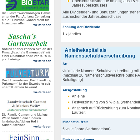
Überschussdividende anteilig aus 15 %
Jahresüberschusses
Alle Dividenden- und Bonuszahlungen stehen
Die Biostar Waschanlagen Gabriel
ausreichender Jahresüberschüsse
unter der Fa. „Adriana Consulting
d.o.o.“ Christian Gabriel steht für
Investoren offen
weiterlesen
Zahlung der Dividende
1 x jährlich
Naturliebhaber können sich an der
Anleihekapital als
Firma „Sascha´s Gartenarbeit“ mit
Namensschuldverschreibung
einer Grunddividende von 5,75 %
p.a. beteiligen
weiterlesen
Art
vinkulierte Namens-Schuldverschreibung mit
(maximal 20 Namensschuldverschreibungs-Ant
Beteiligung)
Das Unternehmen „Buchhandlung
Pulverturm“ ist der Erwerberin seit
über 20 Jahren bekannt
Ausgestaltung
weiterlesen
Anleihe
Festverzinsung von 5 % p.a. (verhandel
Anspruch auf Rückzahlung zum Nominal
Laufzeit
Die Familie Carmen und Markus
Weiss fanden einen neuen
landwirtschaftlichen Hof in
Mindestlaufzeit
Süddeutschland
weiterlesen
5 volle Jahre (verhandelbar)
Emissionsvolumen