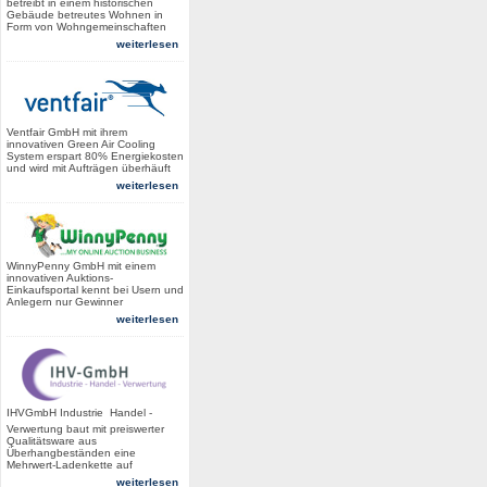
betreibt in einem historischen
Gebäude betreutes Wohnen in
Form von Wohngemeinschaften
weiterlesen
Ventfair GmbH mit ihrem
innovativen Green Air Cooling
System erspart 80% Energiekosten
und wird mit Aufträgen überhäuft
weiterlesen
WinnyPenny GmbH mit einem
innovativen Auktions-
Einkaufsportal kennt bei Usern und
Anlegern nur Gewinner
weiterlesen
IHVGmbH Industrie  Handel -
Verwertung baut mit preiswerter
Qualitätsware aus
Überhangbeständen eine
Mehrwert-Ladenkette auf
weiterlesen