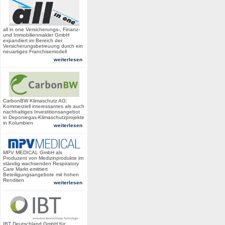
all in one Versicherungs-, Finanz-
und Immobilienmakler GmbH
expandiert im Bereich der
Versicherungsbetreuung durch ein
neuartiges Franchisemodell
weiterlesen
CarbonBW Klimaschutz AG:
Kommerziell interessantes als auch
nachhaltiges Investitionsangebot
in Deponiegas-Klimaschutzprojekte
in Kolumbien
weiterlesen
MPV MEDICAL GmbH als
Produzent von Medizinprodukte im
ständig wachsenden Respiratory
Care Markt emittiert
Beteiligungsangebote mit hohen
Renditen
weiterlesen
IBT Deutschland GmbH für