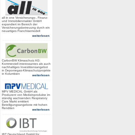
all in one Versicherungs-, Finanz-
und Immobilienmakler GmbH
expandiert im Bereich der
Versicherungsbetreuung durch ein
neuartiges Franchisemodell
weiterlesen
CarbonBW Klimaschutz AG:
Kommerziell interessantes als auch
nachhaltiges Investitionsangebot
in Deponiegas-Klimaschutzprojekte
in Kolumbien
weiterlesen
MPV MEDICAL GmbH als
Produzent von Medizinprodukte im
ständig wachsenden Respiratory
Care Markt emittiert
Beteiligungsangebote mit hohen
Renditen
weiterlesen
IBT Deutschland GmbH für