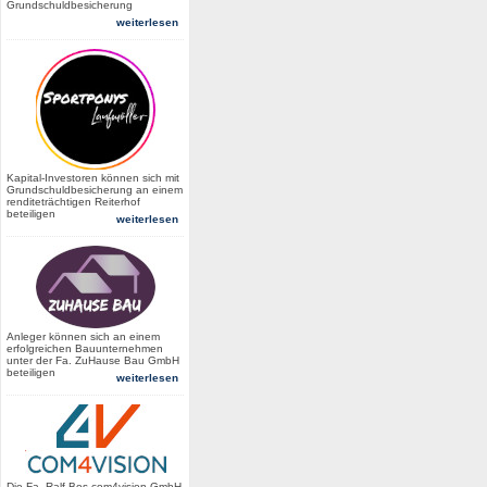
Grundschuldbesicherung
weiterlesen
Kapital-Investoren können sich mit
Grundschuldbesicherung an einem
renditeträchtigen Reiterhof
beteiligen
weiterlesen
Anleger können sich an einem
erfolgreichen Bauunternehmen
unter der Fa. ZuHause Bau GmbH
beteiligen
weiterlesen
Die Fa. Ralf Bos com4vision GmbH