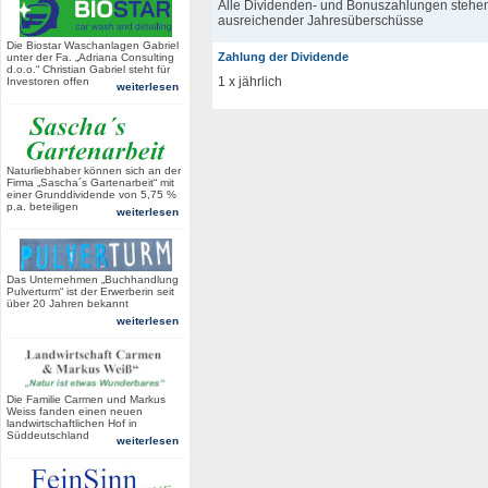
Alle Dividenden- und Bonuszahlungen stehen
ausreichender Jahresüberschüsse
Die Biostar Waschanlagen Gabriel
Zahlung der Dividende
unter der Fa. „Adriana Consulting
d.o.o.“ Christian Gabriel steht für
1 x jährlich
Investoren offen
weiterlesen
Naturliebhaber können sich an der
Firma „Sascha´s Gartenarbeit“ mit
einer Grunddividende von 5,75 %
p.a. beteiligen
weiterlesen
Das Unternehmen „Buchhandlung
Pulverturm“ ist der Erwerberin seit
über 20 Jahren bekannt
weiterlesen
Die Familie Carmen und Markus
Weiss fanden einen neuen
landwirtschaftlichen Hof in
Süddeutschland
weiterlesen