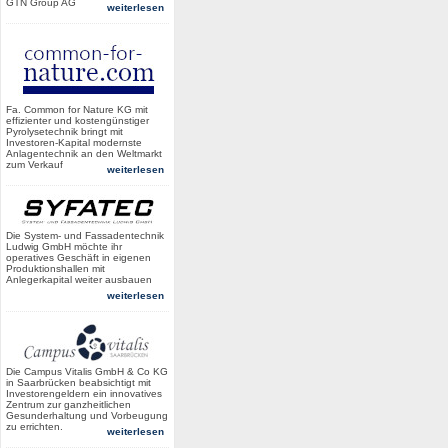
GTN Group AG
weiterlesen
Fa. Common for Nature KG mit
effizienter und kostengünstiger
Pyrolysetechnik bringt mit
Investoren-Kapital modernste
Anlagentechnik an den Weltmarkt
zum Verkauf
weiterlesen
Die System- und Fassadentechnik
Ludwig GmbH möchte ihr
operatives Geschäft in eigenen
Produktionshallen mit
Anlegerkapital weiter ausbauen
weiterlesen
Die Campus Vitalis GmbH & Co KG
in Saarbrücken beabsichtigt mit
Investorengeldern ein innovatives
Zentrum zur ganzheitlichen
Gesunderhaltung und Vorbeugung
zu errichten.
weiterlesen