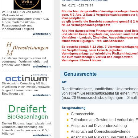
Tel.: 0171 - 625 78 74
Für die hier dargestellten Vermögensanlagen best
WEILO DESIGN von Markus
gem. § 2 Abs. 2 Satz 1 Vermögensanlagengesetz k
Weikinnis ist ein
Prospektpflicht;
Dienstleistungsunternehmen u.a.
es gilt jeweils die Bereichsausnahme gemäß § 2 A
für die moderne Altbau-
Nr. 3a Vermögensanlagengesetz
Fassadentechnik und
Innenausbau-Tätigkeit
Alle hier dargestellten Finanzinstrumente sind Bei
weiterlesen
und stellen keine Angebote dar, sondern sind mit i
Variablen – Laufzeit, Zinshöhe, Ausschüttungen un
Mindestbeteiligungen – frei aushandelbar.
Es besteht gemäß § 12 Abs. 2 Vermögensanlagen
die Verpflichtung, beim Erwerb jeglicher
Vermögensanlage auf erhebliche Risiken hinzuwei
die zum vollständigen Verlust des eingesetzten
Ein starker, fleißiger Partner mit
Vermögens führen können.
vermieteten Wohnimmobilien auf
großem Grundstück
weiterlesen
Genussrechte
Art
Die Actinium Consulting AG lädt
Investoren in ein mitteleuropaweit
Renditeorientierte, unmittelbare Unternehme
tätiges Unterneh-men zur
von stillem Gesellschaftskapital für einen limi
Beteiligung ein
weiterlesen
(max. 20 Genussrechtsbeteiligungen = Small-
Ausgestaltung
Genussrechte
Teilnahme am Gewinn und Verlust der E
Dreifert Biogasanlagen platziert mit
Anspruch auf Dividendenzahlung
Grundschuldbesicherung ein
Investitionsvolumen von ca. € 5,5
Anspruch auf Überschussdividende
Millionen
weiterlesen
Anspruch auf Rückzahlung zum Buchwe