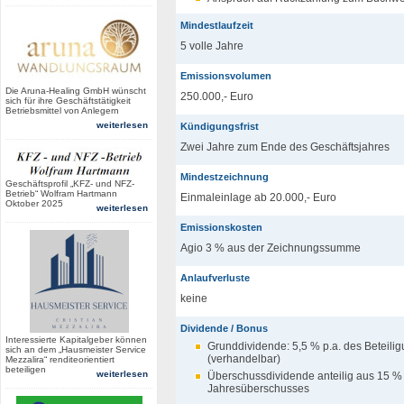
Mindestlaufzeit
5 volle Jahre
Emissionsvolumen
Die Aruna-Healing GmbH wünscht
250.000,- Euro
sich für ihre Geschäftstätigkeit
Betriebsmittel von Anlegern
weiterlesen
Kündigungsfrist
Zwei Jahre zum Ende des Geschäftsjahres
Mindestzeichnung
Geschäftsprofil „KFZ- und NFZ-
Betrieb“ Wolfram Hartmann
Einmaleinlage ab 20.000,- Euro
Oktober 2025
weiterlesen
Emissionskosten
Agio 3 % aus der Zeichnungssumme
Anlaufverluste
keine
Dividende / Bonus
Interessierte Kapitalgeber können
Grunddividende: 5,5 % p.a. des Beteili
sich an dem „Hausmeister Service
(verhandelbar)
Mezzalira“ renditeorientiert
beteiligen
weiterlesen
Überschussdividende anteilig aus 15 %
Jahresüberschusses