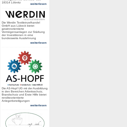
18314 Löbnitz
weiterlesen
Die Werdin Textileinzelhandel
GmbH aus Lübeck bietet
gewinnorientierte
Vermögensanlagen zur Stärkung
der Investitionen in eine
bundesweite Ausdehnung
weiterlesen
Die AS-Hopf UG mit der Ausbildung
in den Bereichen Arbeitsschutz,
Brandschutz und Erste Hilfe bietet
renditeorientierte
Anlegerbeteiligungen
weiterlesen