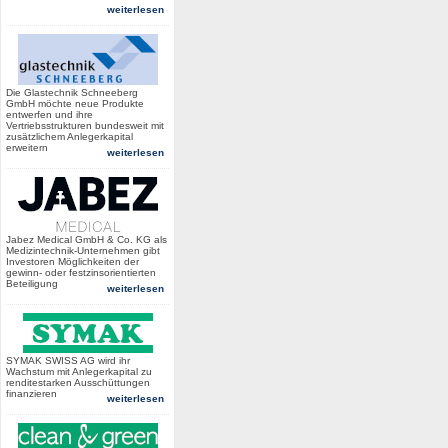
weiterlesen
Die Glastechnik Schneeberg
GmbH möchte neue Produkte
entwerfen und ihre
Vertriebsstrukturen bundesweit mit
zusätzlichem Anlegerkapital
erweitern
weiterlesen
Jabez Medical GmbH & Co. KG als
Medizintechnik-Unternehmen gibt
Investoren Möglichkeiten der
gewinn- oder festzinsorientierten
Beteiligung
weiterlesen
SYMAK SWISS AG wird ihr
Wachstum mit Anlegerkapital zu
renditestarken Ausschüttungen
finanzieren
weiterlesen