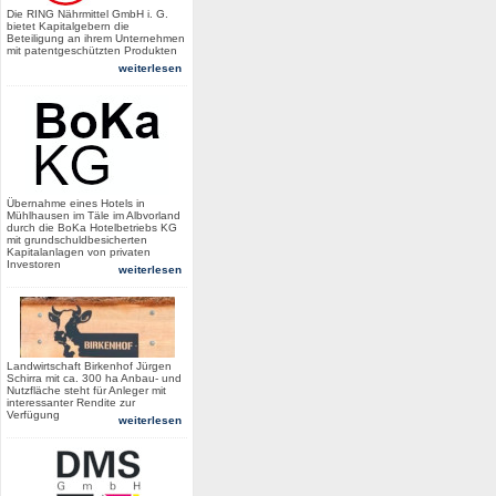
Die RING Nährmittel GmbH i. G.
bietet Kapitalgebern die
Beteiligung an ihrem Unternehmen
mit patentgeschützten Produkten
weiterlesen
Übernahme eines Hotels in
Mühlhausen im Täle im Albvorland
durch die BoKa Hotelbetriebs KG
mit grundschuldbesicherten
Kapitalanlagen von privaten
Investoren
weiterlesen
Landwirtschaft Birkenhof Jürgen
Schirra mit ca. 300 ha Anbau- und
Nutzfläche steht für Anleger mit
interessanter Rendite zur
Verfügung
weiterlesen