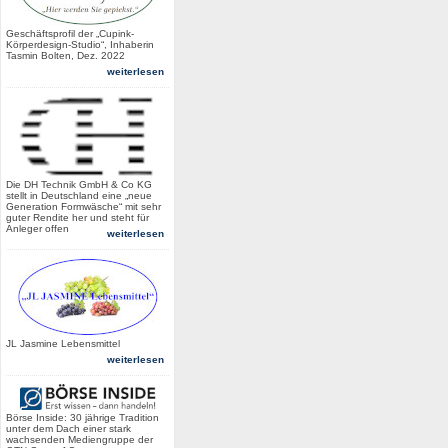
Geschäftsprofil der „Cupink-
Körperdesign-Studio“, Inhaberin
Tasmin Bolten, Dez. 2022
weiterlesen
Die DH Technik GmbH & Co KG
stellt in Deutschland eine „neue
Generation Formwäsche“ mit sehr
guter Rendite her und steht für
Anleger offen
weiterlesen
JL Jasmine Lebensmittel
weiterlesen
Börse Inside: 30 jährige Tradition
unter dem Dach einer stark
wachsenden Mediengruppe der