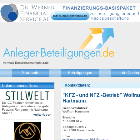
vormals Emissionsmarktplatz.de
Startseite
Beteiligungen
Info-Center
Kontaktdaten:
Unternehmens-News
"KFZ - und NFZ -Betrieb" Wolfr
Hartmann
Die CC Fashion GmbH bietet
Anlegern zu vereinbarende gute
Geschäftsführer:
Festzins-Renditen mit Nachrang-
Wolfram Hartmann
Abrede
weiterlesen
Branche:
KFZ und NFZ
Späinghausen 7
D- 51709 Marienheide
Email:
wolfram.hartmann1968@gmx.de