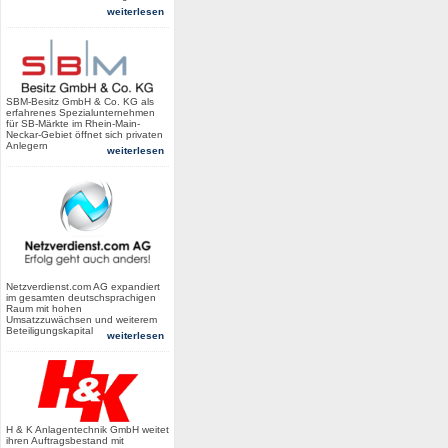
weiterlesen
SBM-Besitz GmbH & Co. KG als
erfahrenes Spezialunternehmen
für SB-Märkte im Rhein-Main-
Neckar-Gebiet öffnet sich privaten
Anlegern
weiterlesen
Netzverdienst.com AG expandiert
im gesamten deutschsprachigen
Raum mit hohen
Umsatzzuwächsen und weiterem
Beteiligungskapital
weiterlesen
H & K Anlagentechnik GmbH weitet
ihren Auftragsbestand mit