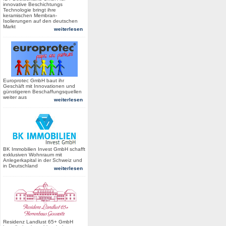
innovative Beschichtungs
Technologie bringt ihre
keramischen Membran-
Isolierungen auf den deutschen
Markt
weiterlesen
Europrotec GmbH baut ihr
Geschäft mit Innovationen und
günstigeren Beschaffungsquellen
weiter aus
weiterlesen
BK Immobilien Invest GmbH schafft
exklusiven Wohnraum mit
Anlegerkapital in der Schweiz und
in Deutschland
weiterlesen
Residenz Landlust 65+ GmbH