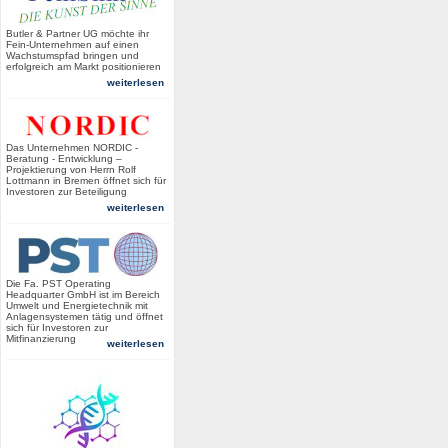
Butler & Partner UG möchte ihr
Fein-Unternehmen auf einen
Wachstumspfad bringen und
erfolgreich am Markt positionieren
weiterlesen
Das Unternehmen NORDIC -
Beratung - Entwicklung –
Projektierung von Herrn Rolf
Lottmann in Bremen öffnet sich für
Investoren zur Beteiligung
weiterlesen
Die Fa. PST Operating
Headquarter GmbH ist im Bereich
Umwelt und Energietechnik mit
Anlagensystemen tätig und öffnet
sich für Investoren zur
Mitfinanzierung
weiterlesen