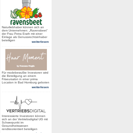
Naturliebhaber können sich an
dem Unternehmen: „Ravensbeet“
der Frau Petra Erath mit einer
Einlage als Genussrechtsinhaber
beteiligen
weiterlesen
Für modebewußte Investoren wird
die Beteiligung an einem
Friseursalon in einer prima
Location in Bad Homburg geboten
weiterlesen
Interessierte Investoren können
sich an der Vertriebsdigital UG mit
Schwerpunkt im
Gesundheitswesen
renditeorientiert beteiligen