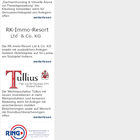
„Sachsenhousing & Virtuelle Arena
zur Freizeitgestaltung“ der
Kleeberg Immobilien steht für
Genussrechtskapital von Anlegern
offen
weiterlesen
Die RK-Immo-Resort Ltd & Co. KG
erwirbt mit zusätzlichen Anleger-
Geldern Hotelobjekte auf Sri Lanka
am Südzipfel Indiens
weiterlesen
Die Weinmanufaktur Tullius mit
neuen Investitionen in mehr
Weinproduktion und besseres
Marketing steht für Anleger mit
verschiedenen mobilen
Besicherungen sowie auf Wunsch
mit Grundbuchbesicherungen
offen
weiterlesen