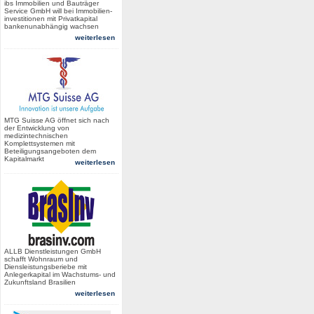
ibs Immobilien und Bauträger
Service GmbH will bei Immobilien-
investitionen mit Privatkapital
bankenunabhängig wachsen
weiterlesen
MTG Suisse AG öffnet sich nach
der Entwicklung von
medizintechnischen
Komplettsystemen mit
Beteiligungsangeboten dem
Kapitalmarkt
weiterlesen
ALLB Dienstleistungen GmbH
schafft Wohnraum und
Diensleistungsberiebe mit
Anlegerkapital im Wachstums- und
Zukunftsland Brasilien
weiterlesen