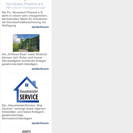
Die Fa. Novamed Pharma e.K.
steht in einem sehr ertragreichen,
wachsenden Markt für Investoren
mit Grundschuldbesicherung zur
Verfügung
weiterlesen
Am „Schloss Baar“ nahe Rostock
können sich Ruhe und innere
Glückseligkeit suchende Anleger
gewinnorientiert beteiligen
weiterlesen
Der „HausmeisterService Jörg
Zautner“ versorgt seine eigenen
Immobilien und bietet Anlegern
gewinnträchtige
Genussrechtsanlagen
weiterlesen