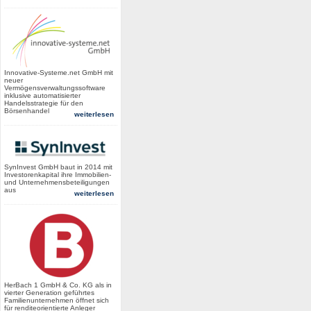
Innovative-Systeme.net GmbH mit
neuer
Vermögensverwaltungssoftware
inklusive automatisierter
Handelsstrategie für den
Börsenhandel
weiterlesen
SynInvest GmbH baut in 2014 mit
Investorenkapital ihre Immobilien-
und Unternehmensbeteiligungen
aus
weiterlesen
HerBach 1 GmbH & Co. KG als in
vierter Generation geführtes
Familienunternehmen öffnet sich
für renditeorientierte Anleger