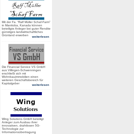
Mit der Fa. “Ralf Müller Schaf-Farm”
in Manitoba, Kanada können
beteiligte Anleger bei guter Rendite
günstiges landwirtschaftliches
Grünland erwerben
weiterlesen
Die Financial Service VS GmbH
aus Villingen-Schwenningen
erschließt sich mit
Wohnbauimmobilien einen
weiteren Geschäftsbereich für
Kapitalgeber
weiterlesen
Wing Solutions GmbH beteiligt
Anleger zum Ausbau ihrer
innovativen, drahtlosen 5G-
Technologie zur
Informationsübertragung