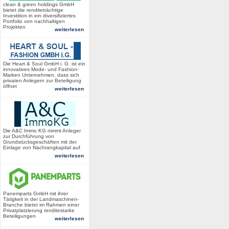
clean & green holdings GmbH
bietet die renditeträchtige
Investition in ein diversifiziertes
Portfolio von nachhaltigen
Projekten
weiterlesen
Die Heart & Soul GmbH i. G. ist ein
innovatives Mode- und Fashion-
Marken Unternehmen, dass sich
privaten Anlegern zur Beteiligung
öffnet
weiterlesen
Die A&C Immo KG nimmt Anleger
zur Durchführung von
Grundstücksgeschäften mit der
Einlage von Nachrangkapital auf
weiterlesen
Panemparts GmbH mit ihrer
Tätigkeit in der Landmaschinen-
Branche bietet im Rahmen einer
Privatplatzierung renditestarke
Beteiligungen
weiterlesen