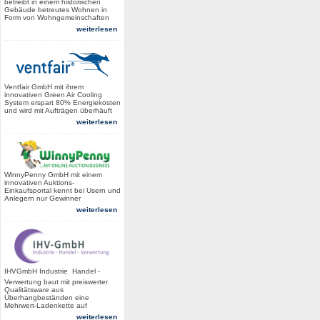
betreibt in einem historischen
Gebäude betreutes Wohnen in
Form von Wohngemeinschaften
weiterlesen
Ventfair GmbH mit ihrem
innovativen Green Air Cooling
System erspart 80% Energiekosten
und wird mit Aufträgen überhäuft
weiterlesen
WinnyPenny GmbH mit einem
innovativen Auktions-
Einkaufsportal kennt bei Usern und
Anlegern nur Gewinner
weiterlesen
IHVGmbH Industrie  Handel -
Verwertung baut mit preiswerter
Qualitätsware aus
Überhangbeständen eine
Mehrwert-Ladenkette auf
weiterlesen