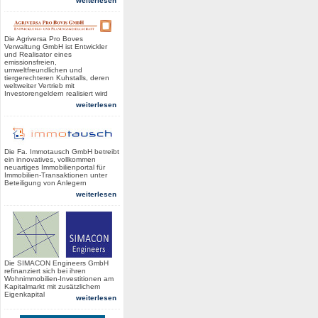
weiterlesen
Die Agriversa Pro Boves
Verwaltung GmbH ist Entwickler
und Realisator eines
emissionsfreien,
umweltfreundlichen und
tiergerechteren Kuhstalls, deren
weltweiter Vertrieb mit
Investorengeldern realisiert wird
weiterlesen
Die Fa. Immotausch GmbH betreibt
ein innovatives, vollkommen
neuartiges Immobilienportal für
Immobilien-Transaktionen unter
Beteiligung von Anlegern
weiterlesen
Die SIMACON Engineers GmbH
refinanziert sich bei ihren
Wohnimmobilien-Investitionen am
Kapitalmarkt mit zusätzlichem
Eigenkapital
weiterlesen