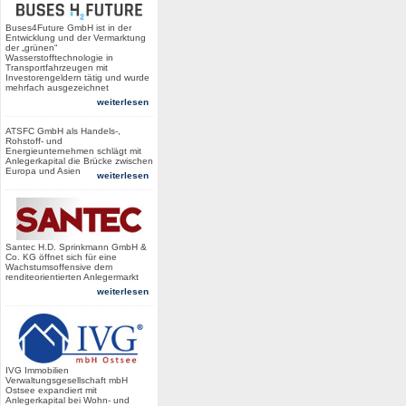
Buses4Future GmbH ist in der
Entwicklung und der Vermarktung
der „grünen“
Wasserstofftechnologie in
Transportfahrzeugen mit
Investorengeldern tätig und wurde
mehrfach ausgezeichnet
weiterlesen
ATSFC GmbH als Handels-,
Rohstoff- und
Energieunternehmen schlägt mit
Anlegerkapital die Brücke zwischen
Europa und Asien
weiterlesen
Santec H.D. Sprinkmann GmbH &
Co. KG öffnet sich für eine
Wachstumsoffensive dem
renditeorientierten Anlegermarkt
weiterlesen
IVG Immobilien
Verwaltungsgesellschaft mbH
Ostsee expandiert mit
Anlegerkapital bei Wohn- und