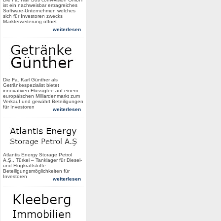
ist ein nachweisbar ertragreiches
Software-Unternehmen welches
sich für Investoren zwecks
Markterweiterung öffnet
weiterlesen
Die Fa. Karl Günther als
Getränkespezialist bietet
innovativen Flüssigtee auf einem
europäischen Milliardenmarkt zum
Verkauf und gewährt Beteiligungen
für Investoren
weiterlesen
Atlantis Energy Storage Petrol
A.Ş., Türkei – Tanklager für Diesel-
und Flugkraftstoffe –
Beteiligungsmöglichkeiten für
Investoren
weiterlesen