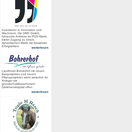
Investieren in Innovation und
Wachstum: Die DMS GmbH,
führender Anbieter im POS-Markt,
bietet Zugang zu einem
dynamischen Markt mit bewährter
Erfolgsbilanz
weiterlesen
Landhotel Bohrerhof mit neuen
Bauprojekten und neuen
Pflanzprojekten steht weiterhin für
Anleger mit
grundschuldbesichertem
Darlehenskapital offen
weiterlesen