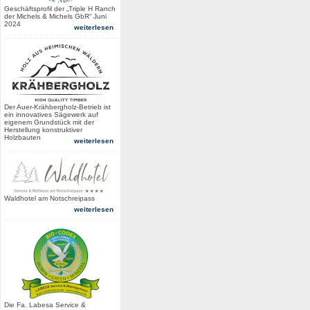
Geschäftsprofil der „Triple H Ranch
der Michels & Michels GbR“ Juni
2024
weiterlesen
Der Auer-Krähbergholz-Betrieb ist
ein innovatives Sägewerk auf
eigenem Grundstück mit der
Herstellung konstruktiver
Holzbauten
weiterlesen
Waldhotel am Notschreipass
weiterlesen
Die Fa. Labesa Service &