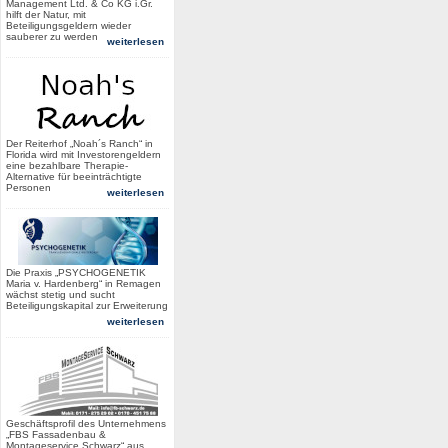
Management Ltd. & Co KG i.Gr.
hilft der Natur, mit
Beteiligungsgeldern wieder
sauberer zu werden
weiterlesen
Der Reiterhof „Noah´s Ranch“ in
Florida wird mit Investorengeldern
eine bezahlbare Therapie-
Alternative für beeinträchtigte
Personen
weiterlesen
Die Praxis „PSYCHOGENETIK
Maria v. Hardenberg“ in Remagen
wächst stetig und sucht
Beteiligungskapital zur Erweiterung
weiterlesen
Geschäftsprofil des Unternehmens
„FBS Fassadenbau &
Montageservice Schwarz“ aus