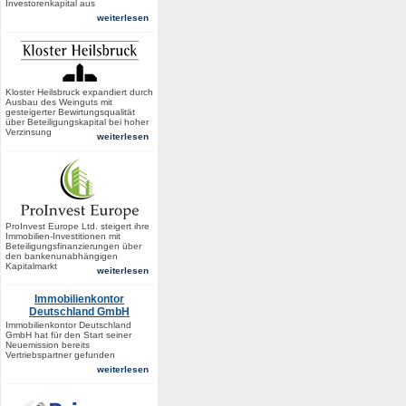
Investorenkapital aus
weiterlesen
Kloster Heilsbruck expandiert durch
Ausbau des Weinguts mit
gesteigerter Bewirtungsqualität
über Beteiligungskapital bei hoher
Verzinsung
weiterlesen
ProInvest Europe Ltd. steigert ihre
Immobilien-Investitionen mit
Beteiligungsfinanzierungen über
den bankenunabhängigen
Kapitalmarkt
weiterlesen
Immobilienkontor
Deutschland GmbH
Immobilienkontor Deutschland
GmbH hat für den Start seiner
Neuemission bereits
Vertriebspartner gefunden
weiterlesen