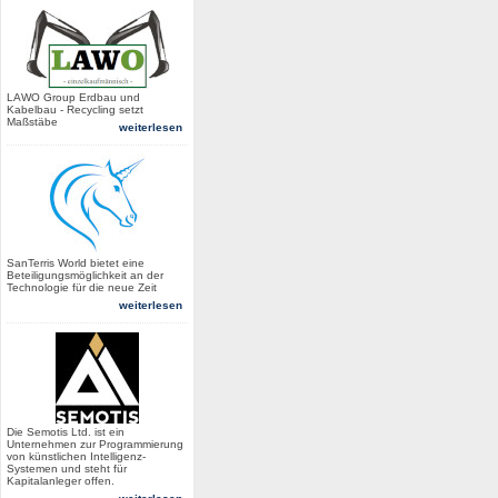
LAWO Group Erdbau und
Kabelbau - Recycling setzt
Maßstäbe
weiterlesen
SanTerris World bietet eine
Beteiligungsmöglichkeit an der
Technologie für die neue Zeit
weiterlesen
Die Semotis Ltd. ist ein
Unternehmen zur Programmierung
von künstlichen Intelligenz-
Systemen und steht für
Kapitalanleger offen.