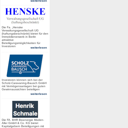
weiterlesen
Die Fa. „Henske
Verwaltungsgesellschaft UG
(haftungsbeschränkt) bietet für den
Immobilienerwerb in Berlin
attraktive
Beteiligungsmöglichkeiten für
Investoren
weiterlesen
Investoren können sich bei der
Scholz-Caravaning-Bausch GmbH
mit Vermögensanlagen bei guten
Gewinnaussichten beteiligen
weiterlesen
Die FA. BHR Bioenergie Müden-
Aller GmbH & Co. KG bietet
Kapitalgebern Beteiligungen mit