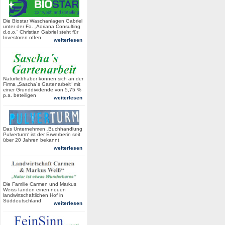
Die Biostar Waschanlagen Gabriel
unter der Fa. „Adriana Consulting
d.o.o.“ Christian Gabriel steht für
Investoren offen
weiterlesen
Naturliebhaber können sich an der
Firma „Sascha´s Gartenarbeit“ mit
einer Grunddividende von 5,75 %
p.a. beteiligen
weiterlesen
Das Unternehmen „Buchhandlung
Pulverturm“ ist der Erwerberin seit
über 20 Jahren bekannt
weiterlesen
Die Familie Carmen und Markus
Weiss fanden einen neuen
landwirtschaftlichen Hof in
Süddeutschland
weiterlesen