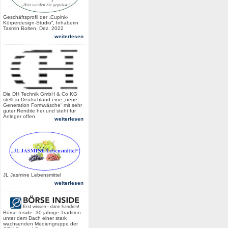
Geschäftsprofil der „Cupink-
Körperdesign-Studio“, Inhaberin
Tasmin Bolten, Dez. 2022
weiterlesen
Die DH Technik GmbH & Co KG
stellt in Deutschland eine „neue
Generation Formwäsche“ mit sehr
guter Rendite her und steht für
Anleger offen
weiterlesen
JL Jasmine Lebensmittel
weiterlesen
Börse Inside: 30 jährige Tradition
unter dem Dach einer stark
wachsenden Mediengruppe der