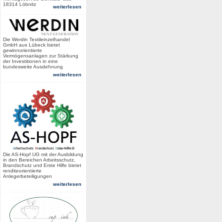
18314 Löbnitz
weiterlesen
Die Werdin Textileinzelhandel
GmbH aus Lübeck bietet
gewinnorientierte
Vermögensanlagen zur Stärkung
der Investitionen in eine
bundesweite Ausdehnung
weiterlesen
Die AS-Hopf UG mit der Ausbildung
in den Bereichen Arbeitsschutz,
Brandschutz und Erste Hilfe bietet
renditeorientierte
Anlegerbeteiligungen
weiterlesen