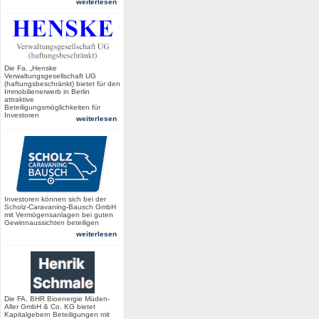
weiterlesen
Die Fa. „Henske
Verwaltungsgesellschaft UG
(haftungsbeschränkt) bietet für den
Immobilienerwerb in Berlin
attraktive
Beteiligungsmöglichkeiten für
Investoren
weiterlesen
Investoren können sich bei der
Scholz-Caravaning-Bausch GmbH
mit Vermögensanlagen bei guten
Gewinnaussichten beteiligen
weiterlesen
Die FA. BHR Bioenergie Müden-
Aller GmbH & Co. KG bietet
Kapitalgebern Beteiligungen mit