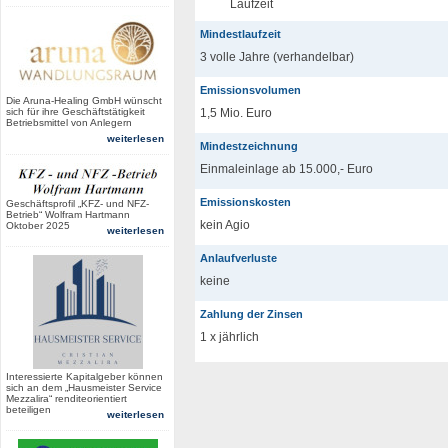
Laufzeit
Mindestlaufzeit
3 volle Jahre (verhandelbar)
Emissionsvolumen
Die Aruna-Healing GmbH wünscht
sich für ihre Geschäftstätigkeit
1,5 Mio. Euro
Betriebsmittel von Anlegern
weiterlesen
Mindestzeichnung
Einmaleinlage ab 15.000,- Euro
Emissionskosten
Geschäftsprofil „KFZ- und NFZ-
Betrieb“ Wolfram Hartmann
kein Agio
Oktober 2025
weiterlesen
Anlaufverluste
keine
Zahlung der Zinsen
1 x jährlich
Interessierte Kapitalgeber können
sich an dem „Hausmeister Service
Mezzalira“ renditeorientiert
beteiligen
weiterlesen