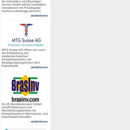
ibs Immobilien und Bauträger
Service GmbH will bei Immobilien-
investitionen mit Privatkapital
bankenunabhängig wachsen
weiterlesen
MTG Suisse AG öffnet sich nach
der Entwicklung von
medizintechnischen
Komplettsystemen mit
Beteiligungsangeboten dem
Kapitalmarkt
weiterlesen
ALLB Dienstleistungen GmbH
schafft Wohnraum und
Diensleistungsberiebe mit
Anlegerkapital im Wachstums- und
Zukunftsland Brasilien
weiterlesen