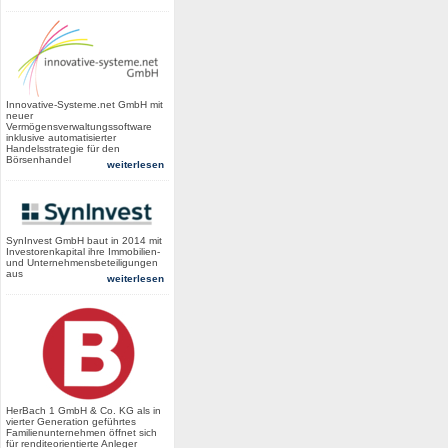
Innovative-Systeme.net GmbH mit
neuer
Vermögensverwaltungssoftware
inklusive automatisierter
Handelsstrategie für den
Börsenhandel
weiterlesen
SynInvest GmbH baut in 2014 mit
Investorenkapital ihre Immobilien-
und Unternehmensbeteiligungen
aus
weiterlesen
HerBach 1 GmbH & Co. KG als in
vierter Generation geführtes
Familienunternehmen öffnet sich
für renditeorientierte Anleger