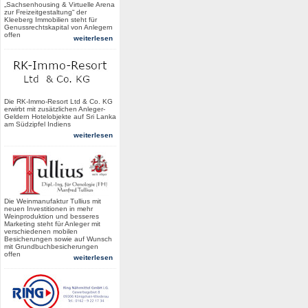
„Sachsenhousing & Virtuelle Arena
zur Freizeitgestaltung“ der
Kleeberg Immobilien steht für
Genussrechtskapital von Anlegern
offen
weiterlesen
Die RK-Immo-Resort Ltd & Co. KG
erwirbt mit zusätzlichen Anleger-
Geldern Hotelobjekte auf Sri Lanka
am Südzipfel Indiens
weiterlesen
Die Weinmanufaktur Tullius mit
neuen Investitionen in mehr
Weinproduktion und besseres
Marketing steht für Anleger mit
verschiedenen mobilen
Besicherungen sowie auf Wunsch
mit Grundbuchbesicherungen
offen
weiterlesen