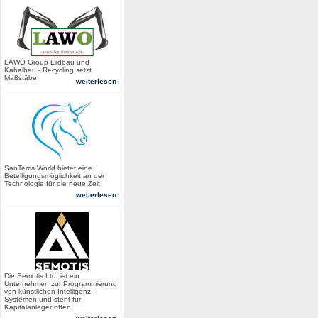
LAWO Group Erdbau und
Kabelbau - Recycling setzt
Maßstäbe
weiterlesen
SanTerris World bietet eine
Beteiligungsmöglichkeit an der
Technologie für die neue Zeit
weiterlesen
Die Semotis Ltd. ist ein
Unternehmen zur Programmierung
von künstlichen Intelligenz-
Systemen und steht für
Kapitalanleger offen.