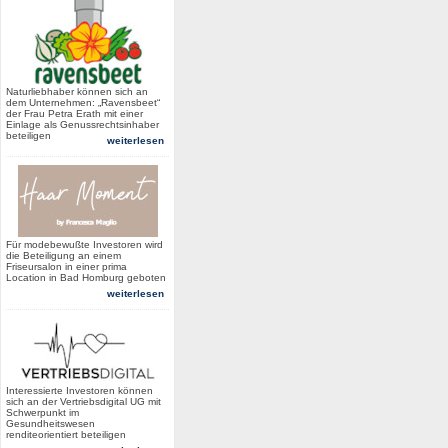
Naturliebhaber können sich an
dem Unternehmen: „Ravensbeet“
der Frau Petra Erath mit einer
Einlage als Genussrechtsinhaber
beteiligen
weiterlesen
Für modebewußte Investoren wird
die Beteiligung an einem
Friseursalon in einer prima
Location in Bad Homburg geboten
weiterlesen
Interessierte Investoren können
sich an der Vertriebsdigital UG mit
Schwerpunkt im
Gesundheitswesen
renditeorientiert beteiligen