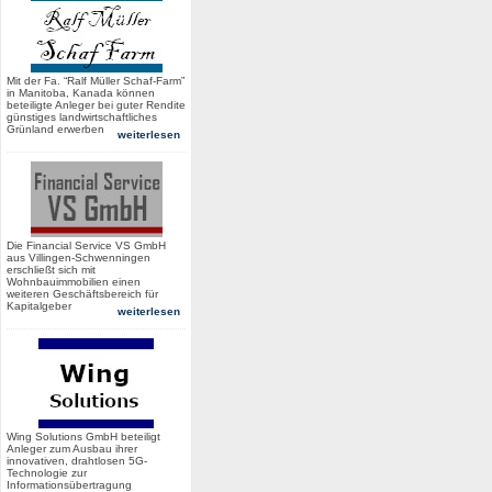
Mit der Fa. “Ralf Müller Schaf-Farm”
in Manitoba, Kanada können
beteiligte Anleger bei guter Rendite
günstiges landwirtschaftliches
Grünland erwerben
weiterlesen
Die Financial Service VS GmbH
aus Villingen-Schwenningen
erschließt sich mit
Wohnbauimmobilien einen
weiteren Geschäftsbereich für
Kapitalgeber
weiterlesen
Wing Solutions GmbH beteiligt
Anleger zum Ausbau ihrer
innovativen, drahtlosen 5G-
Technologie zur
Informationsübertragung