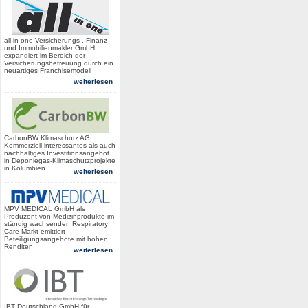
all in one Versicherungs-, Finanz-
und Immobilienmakler GmbH
expandiert im Bereich der
Versicherungsbetreuung durch ein
neuartiges Franchisemodell
weiterlesen
CarbonBW Klimaschutz AG:
Kommerziell interessantes als auch
nachhaltiges Investitionsangebot
in Deponiegas-Klimaschutzprojekte
in Kolumbien
weiterlesen
MPV MEDICAL GmbH als
Produzent von Medizinprodukte im
ständig wachsenden Respiratory
Care Markt emittiert
Beteiligungsangebote mit hohen
Renditen
weiterlesen
IBT Deutschland GmbH für