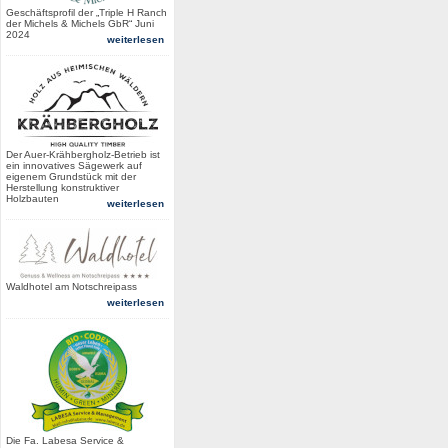
Geschäftsprofil der „Triple H Ranch
der Michels & Michels GbR“ Juni
2024
weiterlesen
Der Auer-Krähbergholz-Betrieb ist
ein innovatives Sägewerk auf
eigenem Grundstück mit der
Herstellung konstruktiver
Holzbauten
weiterlesen
Waldhotel am Notschreipass
weiterlesen
Die Fa. Labesa Service &