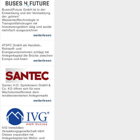
Buses4Future GmbH ist in der
Entwicklung und der Vermarktung
der „grünen“
Wasserstofftechnologie in
Transportfahrzeugen mit
Investorengeldern tätig und wurde
mehrfach ausgezeichnet
weiterlesen
ATSFC GmbH als Handels-,
Rohstoff- und
Energieunternehmen schlägt mit
Anlegerkapital die Brücke zwischen
Europa und Asien
weiterlesen
Santec H.D. Sprinkmann GmbH &
Co. KG öffnet sich für eine
Wachstumsoffensive dem
renditeorientierten Anlegermarkt
weiterlesen
IVG Immobilien
Verwaltungsgesellschaft mbH
Ostsee expandiert mit
Anlegerkapital bei Wohn- und