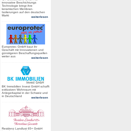
innovative Beschichtungs
Technologie bringt ihre
keramischen Membran-
Isolierungen auf den deutschen
Markt
weiterlesen
Europrotec GmbH baut ihr
Geschäft mit Innovationen und
günstigeren Beschaffungsquellen
weiter aus
weiterlesen
BK Immobilien Invest GmbH schafft
exklusiven Wohnraum mit
Anlegerkapital in der Schweiz und
in Deutschland
weiterlesen
Residenz Landlust 65+ GmbH