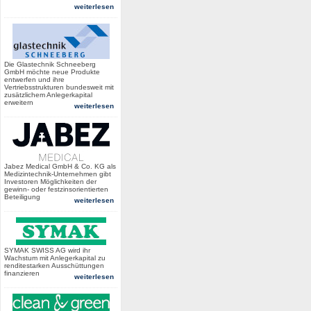
weiterlesen
Die Glastechnik Schneeberg
GmbH möchte neue Produkte
entwerfen und ihre
Vertriebsstrukturen bundesweit mit
zusätzlichem Anlegerkapital
erweitern
weiterlesen
Jabez Medical GmbH & Co. KG als
Medizintechnik-Unternehmen gibt
Investoren Möglichkeiten der
gewinn- oder festzinsorientierten
Beteiligung
weiterlesen
SYMAK SWISS AG wird ihr
Wachstum mit Anlegerkapital zu
renditestarken Ausschüttungen
finanzieren
weiterlesen