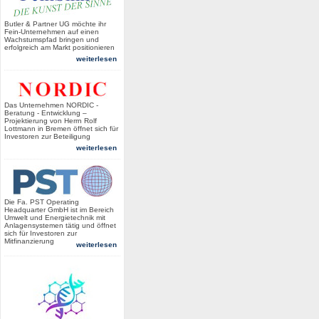
Butler & Partner UG möchte ihr
Fein-Unternehmen auf einen
Wachstumspfad bringen und
erfolgreich am Markt positionieren
weiterlesen
Das Unternehmen NORDIC -
Beratung - Entwicklung –
Projektierung von Herrn Rolf
Lottmann in Bremen öffnet sich für
Investoren zur Beteiligung
weiterlesen
Die Fa. PST Operating
Headquarter GmbH ist im Bereich
Umwelt und Energietechnik mit
Anlagensystemen tätig und öffnet
sich für Investoren zur
Mitfinanzierung
weiterlesen