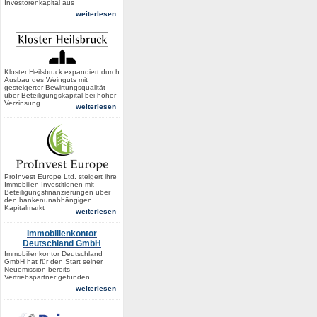
Investorenkapital aus
weiterlesen
Kloster Heilsbruck expandiert durch
Ausbau des Weinguts mit
gesteigerter Bewirtungsqualität
über Beteiligungskapital bei hoher
Verzinsung
weiterlesen
ProInvest Europe Ltd. steigert ihre
Immobilien-Investitionen mit
Beteiligungsfinanzierungen über
den bankenunabhängigen
Kapitalmarkt
weiterlesen
Immobilienkontor
Deutschland GmbH
Immobilienkontor Deutschland
GmbH hat für den Start seiner
Neuemission bereits
Vertriebspartner gefunden
weiterlesen