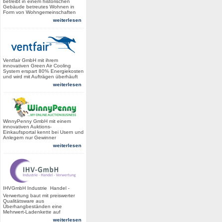
betreibt in einem historischen
Gebäude betreutes Wohnen in
Form von Wohngemeinschaften
weiterlesen
Ventfair GmbH mit ihrem
innovativen Green Air Cooling
System erspart 80% Energiekosten
und wird mit Aufträgen überhäuft
weiterlesen
WinnyPenny GmbH mit einem
innovativen Auktions-
Einkaufsportal kennt bei Usern und
Anlegern nur Gewinner
weiterlesen
IHVGmbH Industrie  Handel -
Verwertung baut mit preiswerter
Qualitätsware aus
Überhangbeständen eine
Mehrwert-Ladenkette auf
weiterlesen