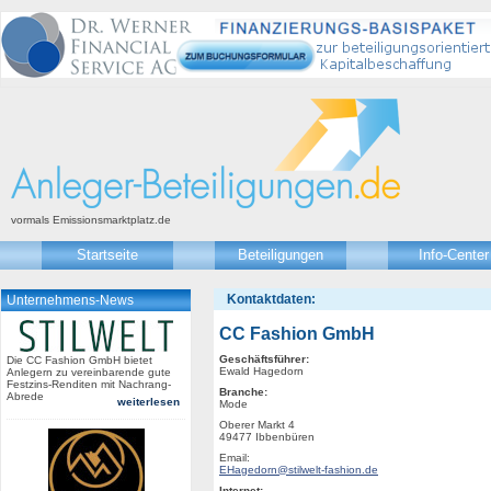
vormals Emissionsmarktplatz.de
Startseite
Beteiligungen
Info-Center
Kontaktdaten:
Unternehmens-News
CC Fashion GmbH
Geschäftsführer:
Die CC Fashion GmbH bietet
Ewald Hagedorn
Anlegern zu vereinbarende gute
Festzins-Renditen mit Nachrang-
Branche:
Abrede
weiterlesen
Mode
Oberer Markt 4
49477 Ibbenbüren
Email:
EHagedorn@stilwelt-fashion.de
Internet: