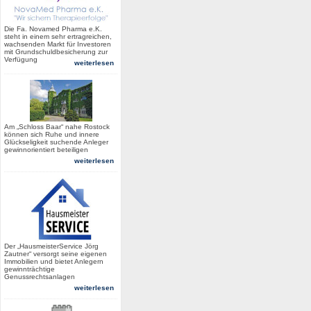
Die Fa. Novamed Pharma e.K.
steht in einem sehr ertragreichen,
wachsenden Markt für Investoren
mit Grundschuldbesicherung zur
Verfügung
weiterlesen
Am „Schloss Baar“ nahe Rostock
können sich Ruhe und innere
Glückseligkeit suchende Anleger
gewinnorientiert beteiligen
weiterlesen
Der „HausmeisterService Jörg
Zautner“ versorgt seine eigenen
Immobilien und bietet Anlegern
gewinnträchtige
Genussrechtsanlagen
weiterlesen