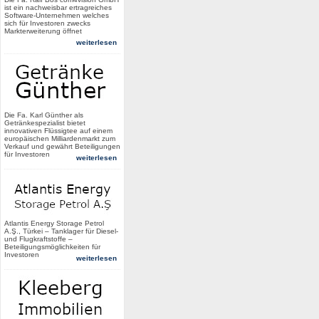
ist ein nachweisbar ertragreiches
Software-Unternehmen welches
sich für Investoren zwecks
Markterweiterung öffnet
weiterlesen
Die Fa. Karl Günther als
Getränkespezialist bietet
innovativen Flüssigtee auf einem
europäischen Milliardenmarkt zum
Verkauf und gewährt Beteiligungen
für Investoren
weiterlesen
Atlantis Energy Storage Petrol
A.Ş., Türkei – Tanklager für Diesel-
und Flugkraftstoffe –
Beteiligungsmöglichkeiten für
Investoren
weiterlesen