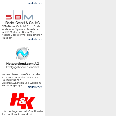
weiterlesen
SBM-Besitz GmbH & Co. KG als
erfahrenes Spezialunternehmen
für SB-Märkte im Rhein-Main-
Neckar-Gebiet öffnet sich privaten
Anlegern
weiterlesen
Netzverdienst.com AG expandiert
im gesamten deutschsprachigen
Raum mit hohen
Umsatzzuwächsen und weiterem
Beteiligungskapital
weiterlesen
H & K Anlagentechnik GmbH weitet
ihren Auftragsbestand mit