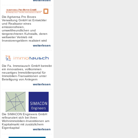
weiterlesen
Die Agriversa Pro Boves
Verwaltung GmbH ist Entwickler
und Realisator eines
emissionsfreien,
umweltfreundlichen und
tiergerechteren Kuhstalls, deren
weltweiter Vertrieb mit
Investorengeldern realisiert wird
weiterlesen
Die Fa. Immotausch GmbH betreibt
ein innovatives, vollkommen
neuartiges Immobilienportal für
Immobilien-Transaktionen unter
Beteiligung von Anlegern
weiterlesen
Die SIMACON Engineers GmbH
refinanziert sich bei ihren
Wohnimmobilien-Investitionen am
Kapitalmarkt mit zusätzlichem
Eigenkapital
weiterlesen