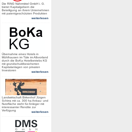
Die RING Nährmittel GmbH i. G.
bietet Kapitalgebern die
Beteiligung an ihrem Unternehmen
mit patentgeschützten Produkten
weiterlesen
Übernahme eines Hotels in
Mühlhausen im Täle im Albvorland
durch die BoKa Hotelbetriebs KG
mit grundschuldbesicherten
Kapitalanlagen von privaten
Investoren
weiterlesen
Landwirtschaft Birkenhof Jürgen
Schirra mit ca. 300 ha Anbau- und
Nutzfläche steht für Anleger mit
interessanter Rendite zur
Verfügung
weiterlesen