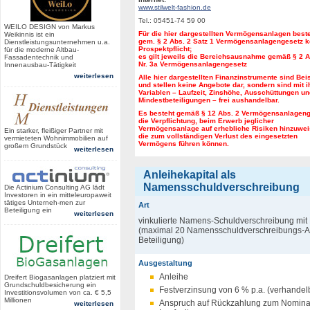
www.stilwelt-fashion.de
Tel.: 05451-74 59 00
WEILO DESIGN von Markus
Für die hier dargestellten Vermögensanlagen best
Weikinnis ist ein
gem. § 2 Abs. 2 Satz 1 Vermögensanlagengesetz k
Dienstleistungsunternehmen u.a.
Prospektpflicht;
für die moderne Altbau-
es gilt jeweils die Bereichsausnahme gemäß § 2 A
Fassadentechnik und
Nr. 3a Vermögensanlagengesetz
Innenausbau-Tätigkeit
weiterlesen
Alle hier dargestellten Finanzinstrumente sind Bei
und stellen keine Angebote dar, sondern sind mit i
Variablen – Laufzeit, Zinshöhe, Ausschüttungen un
Mindestbeteiligungen – frei aushandelbar.
Es besteht gemäß § 12 Abs. 2 Vermögensanlagen
die Verpflichtung, beim Erwerb jeglicher
Vermögensanlage auf erhebliche Risiken hinzuwei
Ein starker, fleißiger Partner mit
die zum vollständigen Verlust des eingesetzten
vermieteten Wohnimmobilien auf
Vermögens führen können.
großem Grundstück
weiterlesen
Anleihekapital als
Namensschuldverschreibung
Die Actinium Consulting AG lädt
Investoren in ein mitteleuropaweit
tätiges Unterneh-men zur
Art
Beteiligung ein
weiterlesen
vinkulierte Namens-Schuldverschreibung mit
(maximal 20 Namensschuldverschreibungs-Ant
Beteiligung)
Ausgestaltung
Anleihe
Dreifert Biogasanlagen platziert mit
Grundschuldbesicherung ein
Festverzinsung von 6 % p.a. (verhandel
Investitionsvolumen von ca. € 5,5
Millionen
Anspruch auf Rückzahlung zum Nominal
weiterlesen