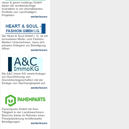
clean & green holdings GmbH
bietet die renditeträchtige
Investition in ein diversifiziertes
Portfolio von nachhaltigen
Projekten
weiterlesen
Die Heart & Soul GmbH i. G. ist ein
innovatives Mode- und Fashion-
Marken Unternehmen, dass sich
privaten Anlegern zur Beteiligung
öffnet
weiterlesen
Die A&C Immo KG nimmt Anleger
zur Durchführung von
Grundstücksgeschäften mit der
Einlage von Nachrangkapital auf
weiterlesen
Panemparts GmbH mit ihrer
Tätigkeit in der Landmaschinen-
Branche bietet im Rahmen einer
Privatplatzierung renditestarke
Beteiligungen
weiterlesen