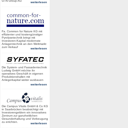
GTN Group AG
weiterlesen
Fa. Common for Nature KG mit
effizienter und kostengünstiger
Pyrolysetechnik bringt mit
Investoren-Kapital modernste
Anlagentechnik an den Weltmarkt
zum Verkauf
weiterlesen
Die System- und Fassadentechnik
Ludwig GmbH möchte ihr
operatives Geschäft in eigenen
Produktionshallen mit
Anlegerkapital weiter ausbauen
weiterlesen
Die Campus Vitalis GmbH & Co KG
in Saarbrücken beabsichtigt mit
Investorengeldern ein innovatives
Zentrum zur ganzheitlichen
Gesunderhaltung und Vorbeugung
zu errichten.
weiterlesen