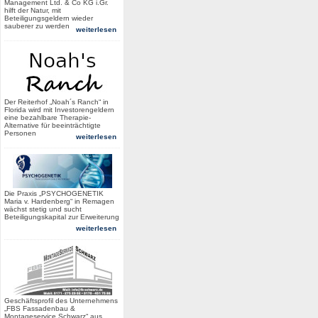
Management Ltd. & Co KG i.Gr.
hilft der Natur, mit
Beteiligungsgeldern wieder
sauberer zu werden
weiterlesen
Der Reiterhof „Noah´s Ranch“ in
Florida wird mit Investorengeldern
eine bezahlbare Therapie-
Alternative für beeinträchtigte
Personen
weiterlesen
Die Praxis „PSYCHOGENETIK
Maria v. Hardenberg“ in Remagen
wächst stetig und sucht
Beteiligungskapital zur Erweiterung
weiterlesen
Geschäftsprofil des Unternehmens
„FBS Fassadenbau &
Montageservice Schwarz“ aus