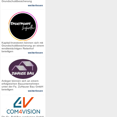
Grundschuldbesicherung
weiterlesen
Kapital-Investoren können sich mit
Grundschuldbesicherung an einem
renditeträchtigen Reiterhof
beteiligen
weiterlesen
Anleger können sich an einem
erfolgreichen Bauunternehmen
unter der Fa. ZuHause Bau GmbH
beteiligen
weiterlesen
Die Fa. Ralf Bos com4vision GmbH