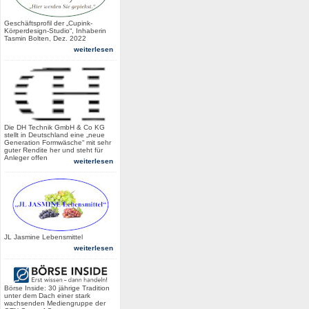
Geschäftsprofil der „Cupink-
Körperdesign-Studio“, Inhaberin
Tasmin Bolten, Dez. 2022
weiterlesen
Die DH Technik GmbH & Co KG
stellt in Deutschland eine „neue
Generation Formwäsche“ mit sehr
guter Rendite her und steht für
Anleger offen
weiterlesen
JL Jasmine Lebensmittel
weiterlesen
Börse Inside: 30 jährige Tradition
unter dem Dach einer stark
wachsenden Mediengruppe der