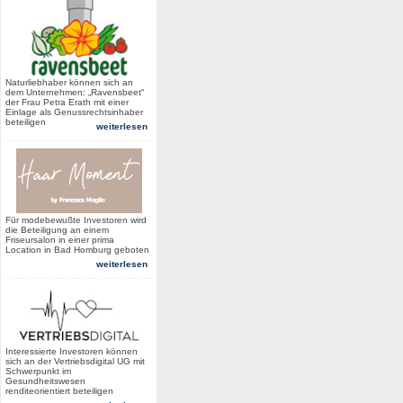
Naturliebhaber können sich an
dem Unternehmen: „Ravensbeet“
der Frau Petra Erath mit einer
Einlage als Genussrechtsinhaber
beteiligen
weiterlesen
Für modebewußte Investoren wird
die Beteiligung an einem
Friseursalon in einer prima
Location in Bad Homburg geboten
weiterlesen
Interessierte Investoren können
sich an der Vertriebsdigital UG mit
Schwerpunkt im
Gesundheitswesen
renditeorientiert beteiligen