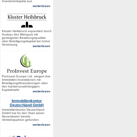
Investorenkapital aus
weiterlesen
Kloster Heilsbruck expandiert durch
Ausbau des Weinguts mit
gesteigerter Bewirtungsqualität
über Beteiligungskapital bei hoher
Verzinsung
weiterlesen
ProInvest Europe Ltd. steigert ihre
Immobilien-Investitionen mit
Beteiligungsfinanzierungen über
den bankenunabhängigen
Kapitalmarkt
weiterlesen
Immobilienkontor
Deutschland GmbH
Immobilienkontor Deutschland
GmbH hat für den Start seiner
Neuemission bereits
Vertriebspartner gefunden
weiterlesen