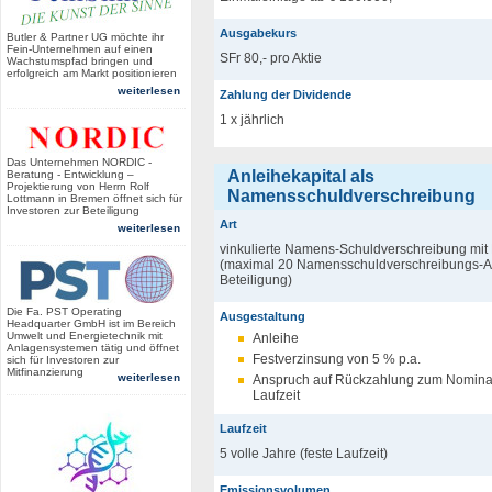
Ausgabekurs
Butler & Partner UG möchte ihr
Fein-Unternehmen auf einen
SFr 80,- pro Aktie
Wachstumspfad bringen und
erfolgreich am Markt positionieren
weiterlesen
Zahlung der Dividende
1 x jährlich
Das Unternehmen NORDIC -
Anleihekapital als
Beratung - Entwicklung –
Projektierung von Herrn Rolf
Namensschuldverschreibung
Lottmann in Bremen öffnet sich für
Investoren zur Beteiligung
Art
weiterlesen
vinkulierte Namens-Schuldverschreibung mit
(maximal 20 Namensschuldverschreibungs-Ant
Beteiligung)
Die Fa. PST Operating
Ausgestaltung
Headquarter GmbH ist im Bereich
Umwelt und Energietechnik mit
Anleihe
Anlagensystemen tätig und öffnet
Festverzinsung von 5 % p.a.
sich für Investoren zur
Mitfinanzierung
weiterlesen
Anspruch auf Rückzahlung zum Nominal
Laufzeit
Laufzeit
5 volle Jahre (feste Laufzeit)
Emissionsvolumen