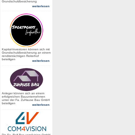
Grundschuldbesicherung
weiterlesen
Kapital-Investoren können sich mit
Grundschuldbesicherung an einem
renditeträchtigen Reiterhof
beteiligen
weiterlesen
Anleger können sich an einem
erfolgreichen Bauunternehmen
unter der Fa. ZuHause Bau GmbH
beteiligen
weiterlesen
Die Fa. Ralf Bos com4vision GmbH