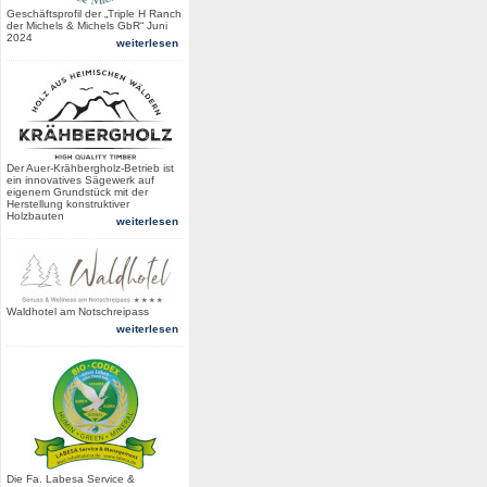
Geschäftsprofil der „Triple H Ranch
der Michels & Michels GbR“ Juni
2024
weiterlesen
Der Auer-Krähbergholz-Betrieb ist
ein innovatives Sägewerk auf
eigenem Grundstück mit der
Herstellung konstruktiver
Holzbauten
weiterlesen
Waldhotel am Notschreipass
weiterlesen
Die Fa. Labesa Service &