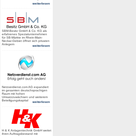
weiterlesen
SBM-Besitz GmbH & Co. KG als
erfahrenes Spezialunternehmen
für SB-Märkte im Rhein-Main-
Neckar-Gebiet öffnet sich privaten
Anlegern
weiterlesen
Netzverdienst.com AG expandiert
im gesamten deutschsprachigen
Raum mit hohen
Umsatzzuwächsen und weiterem
Beteiligungskapital
weiterlesen
H & K Anlagentechnik GmbH weitet
ihren Auftragsbestand mit