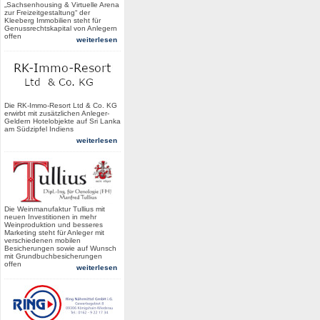
„Sachsenhousing & Virtuelle Arena
zur Freizeitgestaltung“ der
Kleeberg Immobilien steht für
Genussrechtskapital von Anlegern
offen
weiterlesen
Die RK-Immo-Resort Ltd & Co. KG
erwirbt mit zusätzlichen Anleger-
Geldern Hotelobjekte auf Sri Lanka
am Südzipfel Indiens
weiterlesen
Die Weinmanufaktur Tullius mit
neuen Investitionen in mehr
Weinproduktion und besseres
Marketing steht für Anleger mit
verschiedenen mobilen
Besicherungen sowie auf Wunsch
mit Grundbuchbesicherungen
offen
weiterlesen