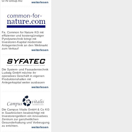
GTN Group AG
weiterlesen
Fa. Common for Nature KG mit
effizienter und kostengünstiger
Pyrolysetechnik bringt mit
Investoren-Kapital modernste
Anlagentechnik an den Weltmarkt
zum Verkauf
weiterlesen
Die System- und Fassadentechnik
Ludwig GmbH möchte ihr
operatives Geschäft in eigenen
Produktionshallen mit
Anlegerkapital weiter ausbauen
weiterlesen
Die Campus Vitalis GmbH & Co KG
in Saarbrücken beabsichtigt mit
Investorengeldern ein innovatives
Zentrum zur ganzheitlichen
Gesunderhaltung und Vorbeugung
zu errichten.
weiterlesen