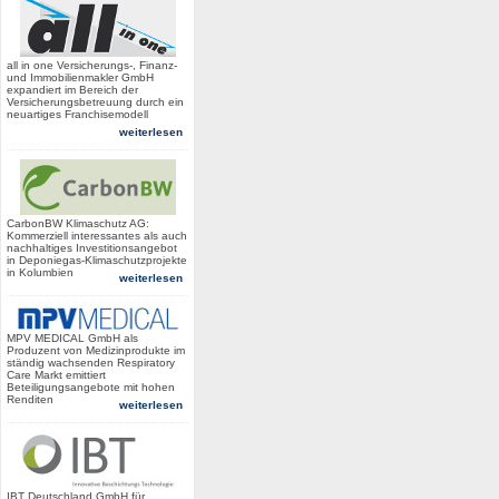
all in one Versicherungs-, Finanz-
und Immobilienmakler GmbH
expandiert im Bereich der
Versicherungsbetreuung durch ein
neuartiges Franchisemodell
weiterlesen
CarbonBW Klimaschutz AG:
Kommerziell interessantes als auch
nachhaltiges Investitionsangebot
in Deponiegas-Klimaschutzprojekte
in Kolumbien
weiterlesen
MPV MEDICAL GmbH als
Produzent von Medizinprodukte im
ständig wachsenden Respiratory
Care Markt emittiert
Beteiligungsangebote mit hohen
Renditen
weiterlesen
IBT Deutschland GmbH für