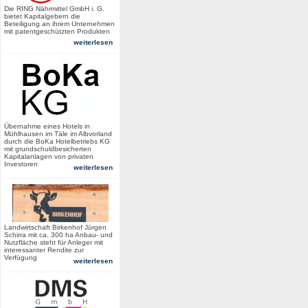
Die RING Nährmittel GmbH i. G.
bietet Kapitalgebern die
Beteiligung an ihrem Unternehmen
mit patentgeschützten Produkten
weiterlesen
Übernahme eines Hotels in
Mühlhausen im Täle im Albvorland
durch die BoKa Hotelbetriebs KG
mit grundschuldbesicherten
Kapitalanlagen von privaten
Investoren
weiterlesen
Landwirtschaft Birkenhof Jürgen
Schirra mit ca. 300 ha Anbau- und
Nutzfläche steht für Anleger mit
interessanter Rendite zur
Verfügung
weiterlesen