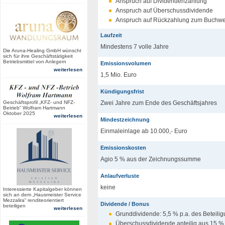
Anspruch auf Dividendenzahlung
Anspruch auf Überschussdividende
Anspruch auf Rückzahlung zum Buchwe
Laufzeit
Mindestens 7 volle Jahre
Die Aruna-Healing GmbH wünscht
sich für ihre Geschäftstätigkeit
Betriebsmittel von Anlegern
Emissionsvolumen
weiterlesen
1,5 Mio. Euro
Kündigungsfrist
Geschäftsprofil „KFZ- und NFZ-
Zwei Jahre zum Ende des Geschäftsjahres
Betrieb“ Wolfram Hartmann
Oktober 2025
weiterlesen
Mindestzeichnung
Einmaleinlage ab 10.000,- Euro
Emissionskosten
Agio 5 % aus der Zeichnungssumme
Anlaufverluste
keine
Interessierte Kapitalgeber können
sich an dem „Hausmeister Service
Mezzalira“ renditeorientiert
Dividende / Bonus
beteiligen
weiterlesen
Grunddividende: 5,5 % p.a. des Beteili
Überschussdividende anteilig aus 15 %