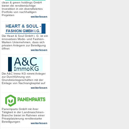
clean & green holdings GmbH
bietet die renditeträchtige
Investition in ein diversifiziertes
Portfolio von nachhaltigen
Projekten
weiterlesen
Die Heart & Soul GmbH i. G. ist ein
innovatives Mode- und Fashion-
Marken Unternehmen, dass sich
privaten Anlegern zur Beteiligung
öffnet
weiterlesen
Die A&C Immo KG nimmt Anleger
zur Durchführung von
Grundstücksgeschäften mit der
Einlage von Nachrangkapital auf
weiterlesen
Panemparts GmbH mit ihrer
Tätigkeit in der Landmaschinen-
Branche bietet im Rahmen einer
Privatplatzierung renditestarke
Beteiligungen
weiterlesen