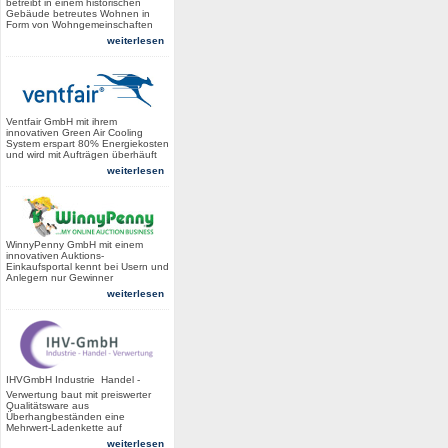
betreibt in einem historischen
Gebäude betreutes Wohnen in
Form von Wohngemeinschaften
weiterlesen
Ventfair GmbH mit ihrem
innovativen Green Air Cooling
System erspart 80% Energiekosten
und wird mit Aufträgen überhäuft
weiterlesen
WinnyPenny GmbH mit einem
innovativen Auktions-
Einkaufsportal kennt bei Usern und
Anlegern nur Gewinner
weiterlesen
IHVGmbH Industrie  Handel -
Verwertung baut mit preiswerter
Qualitätsware aus
Überhangbeständen eine
Mehrwert-Ladenkette auf
weiterlesen