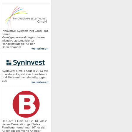
Innovative-Systeme.net GmbH mit
neuer
Vermögensverwaltungssoftware
inklusive automatisierter
Handelsstrategie für den
Börsenhandel
weiterlesen
SynInvest GmbH baut in 2014 mit
Investorenkapital ihre Immobilien-
und Unternehmensbeteiligungen
aus
weiterlesen
HerBach 1 GmbH & Co. KG als in
vierter Generation geführtes
Familienunternehmen öffnet sich
für renditeorientierte Anleger