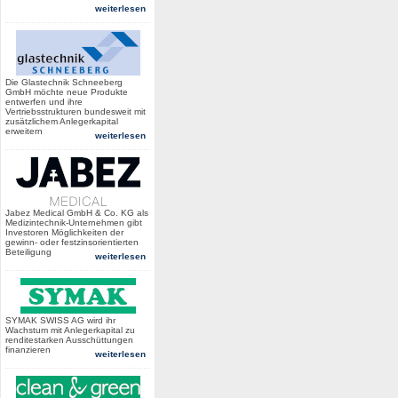
weiterlesen
Die Glastechnik Schneeberg
GmbH möchte neue Produkte
entwerfen und ihre
Vertriebsstrukturen bundesweit mit
zusätzlichem Anlegerkapital
erweitern
weiterlesen
Jabez Medical GmbH & Co. KG als
Medizintechnik-Unternehmen gibt
Investoren Möglichkeiten der
gewinn- oder festzinsorientierten
Beteiligung
weiterlesen
SYMAK SWISS AG wird ihr
Wachstum mit Anlegerkapital zu
renditestarken Ausschüttungen
finanzieren
weiterlesen