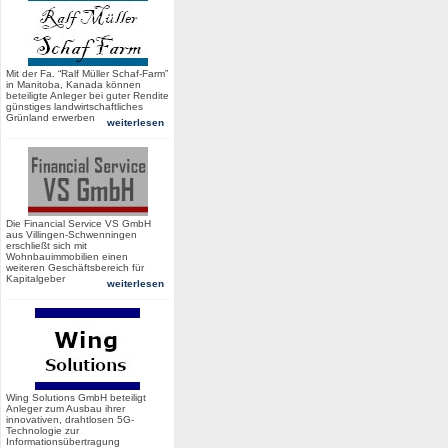
Mit der Fa. “Ralf Müller Schaf-Farm”
in Manitoba, Kanada können
beteiligte Anleger bei guter Rendite
günstiges landwirtschaftliches
Grünland erwerben
weiterlesen
Die Financial Service VS GmbH
aus Villingen-Schwenningen
erschließt sich mit
Wohnbauimmobilien einen
weiteren Geschäftsbereich für
Kapitalgeber
weiterlesen
Wing Solutions GmbH beteiligt
Anleger zum Ausbau ihrer
innovativen, drahtlosen 5G-
Technologie zur
Informationsübertragung