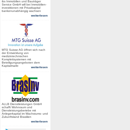
ibs Immobilien und Bauträger
Service GmbH will bei Immobilien-
investitionen mit Privatkapital
bankenunabhängig wachsen
weiterlesen
MTG Suisse AG öffnet sich nach
der Entwicklung von
medizintechnischen
Komplettsystemen mit
Beteiligungsangeboten dem
Kapitalmarkt
weiterlesen
ALLB Dienstleistungen GmbH
schafft Wohnraum und
Diensleistungsberiebe mit
Anlegerkapital im Wachstums- und
Zukunftsland Brasilien
weiterlesen