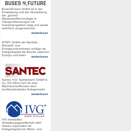
Buses4Future GmbH ist in der
Entwicklung und der Vermarktung
der „grünen“
Wasserstofftechnologie in
Transportfahrzeugen mit
Investorengeldern tätig und wurde
mehrfach ausgezeichnet
weiterlesen
ATSFC GmbH als Handels-,
Rohstoff- und
Energieunternehmen schlägt mit
Anlegerkapital die Brücke zwischen
Europa und Asien
weiterlesen
Santec H.D. Sprinkmann GmbH &
Co. KG öffnet sich für eine
Wachstumsoffensive dem
renditeorientierten Anlegermarkt
weiterlesen
IVG Immobilien
Verwaltungsgesellschaft mbH
Ostsee expandiert mit
Anlegerkapital bei Wohn- und