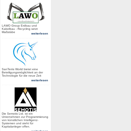
LAWO Group Erdbau und
Kabelbau - Recycling setzt
Maßstäbe
weiterlesen
SanTerris World bietet eine
Beteiligungsmöglichkeit an der
Technologie für die neue Zeit
weiterlesen
Die Semotis Ltd. ist ein
Unternehmen zur Programmierung
von künstlichen Intelligenz-
Systemen und steht für
Kapitalanleger offen.