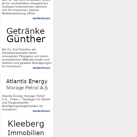
ist ein nachweisbar ertragreiches
Software-Unternehmen welches
sich für Investoren zwecks
Markterweiterung öffnet
weiterlesen
Die Fa. Karl Günther als
Getränkespezialist bietet
innovativen Flüssigtee auf einem
europäischen Milliardenmarkt zum
Verkauf und gewährt Beteiligungen
für Investoren
weiterlesen
Atlantis Energy Storage Petrol
A.Ş., Türkei – Tanklager für Diesel-
und Flugkraftstoffe –
Beteiligungsmöglichkeiten für
Investoren
weiterlesen