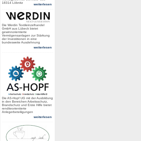
18314 Löbnitz
weiterlesen
Die Werdin Textileinzelhandel
GmbH aus Lübeck bietet
gewinnorientierte
Vermögensanlagen zur Stärkung
der Investitionen in eine
bundesweite Ausdehnung
weiterlesen
Die AS-Hopf UG mit der Ausbildung
in den Bereichen Arbeitsschutz,
Brandschutz und Erste Hilfe bietet
renditeorientierte
Anlegerbeteiligungen
weiterlesen