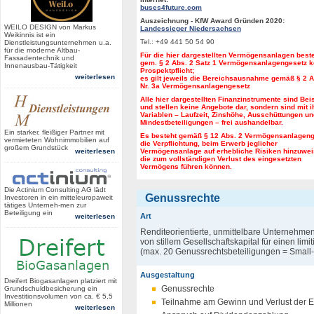
buses4future.com
Auszeichnung - KfW Award Gründen 2020:
WEILO DESIGN von Markus
Landessieger Niedersachsen
Weikinnis ist ein
Tel.: +49 441 50 54 90
Dienstleistungsunternehmen u.a.
für die moderne Altbau-
Für die hier dargestellten Vermögensanlagen best
Fassadentechnik und
gem. § 2 Abs. 2 Satz 1 Vermögensanlagengesetz k
Innenausbau-Tätigkeit
Prospektpflicht;
weiterlesen
es gilt jeweils die Bereichsausnahme gemäß § 2 A
Nr. 3a Vermögensanlagengesetz
Alle hier dargestellten Finanzinstrumente sind Bei
und stellen keine Angebote dar, sondern sind mit i
Variablen – Laufzeit, Zinshöhe, Ausschüttungen un
Mindestbeteiligungen – frei aushandelbar.
Ein starker, fleißiger Partner mit
Es besteht gemäß § 12 Abs. 2 Vermögensanlagen
vermieteten Wohnimmobilien auf
die Verpflichtung, beim Erwerb jeglicher
großem Grundstück
weiterlesen
Vermögensanlage auf erhebliche Risiken hinzuwei
die zum vollständigen Verlust des eingesetzten
Vermögens führen können.
Die Actinium Consulting AG lädt
Genussrechte
Investoren in ein mitteleuropaweit
tätiges Unterneh-men zur
Beteiligung ein
Art
weiterlesen
Renditeorientierte, unmittelbare Unternehme
von stillem Gesellschaftskapital für einen limi
(max. 20 Genussrechtsbeteiligungen = Small-
Ausgestaltung
Dreifert Biogasanlagen platziert mit
Genussrechte
Grundschuldbesicherung ein
Investitionsvolumen von ca. € 5,5
Teilnahme am Gewinn und Verlust der E
Millionen
weiterlesen