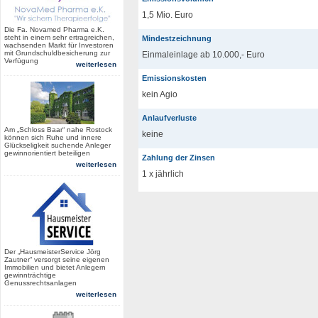
1,5 Mio. Euro
Die Fa. Novamed Pharma e.K.
steht in einem sehr ertragreichen,
Mindestzeichnung
wachsenden Markt für Investoren
mit Grundschuldbesicherung zur
Einmaleinlage ab 10.000,- Euro
Verfügung
weiterlesen
Emissionskosten
kein Agio
Anlaufverluste
Am „Schloss Baar“ nahe Rostock
keine
können sich Ruhe und innere
Glückseligkeit suchende Anleger
gewinnorientiert beteiligen
Zahlung der Zinsen
weiterlesen
1 x jährlich
Der „HausmeisterService Jörg
Zautner“ versorgt seine eigenen
Immobilien und bietet Anlegern
gewinnträchtige
Genussrechtsanlagen
weiterlesen