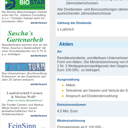
Jahresüberschusses
Alle Dividenden- und Bonuszahlungen stehen
Die Biostar Waschanlagen Gabriel
ausreichender Jahresüberschüsse
unter der Fa. „Adriana Consulting
d.o.o.“ Christian Gabriel steht für
Investoren offen
weiterlesen
Zahlung der Dividende
1 x jährlich
Aktien
Naturliebhaber können sich an der
Firma „Sascha´s Gartenarbeit“ mit
einer Grunddividende von 5,75 %
Art
p.a. beteiligen
weiterlesen
Renditeorientierte, unmittelbare Unternehme
Form von Aktien. Die Mindestzeichnung von Ak
2 Nr. 3 Wertpapierprospektgesetz den Gegen
Euro 100.000,- zu betragen.
Das Unternehmen „Buchhandlung
Pulverturm“ ist der Erwerberin seit
Ausgestaltung
über 20 Jahren bekannt
weiterlesen
Aktien
Teilnahme am Gewinn und Verlust der E
Anspruch auf Dividendenzahlung
Emissionsvolumen
Die Familie Carmen und Markus
Weiss fanden einen neuen
4,5 Mio. Euro
landwirtschaftlichen Hof in
Süddeutschland
weiterlesen
Mindestzeichnung
Einmaleinlage ab € 100.000,-