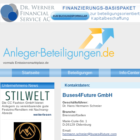
vormals Emissionsmarktplatz.de
Startseite
Beteiligungen
Info-Center
Kontaktdaten:
Unternehmens-News
Buses4Future GmbH
Geschäftsführer:
Die CC Fashion GmbH bietet
Dr. Hans Hermann Schreier
Anlegern zu vereinbarende gute
Festzins-Renditen mit Nachrang-
Branche:
Abrede
weiterlesen
Brennstoffzellen
Marie-Curie-Str. 1
D-26129 Oldenburg
Email:
hermann.schreier@buses4future.com
Internet: