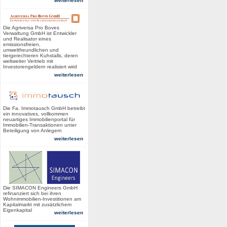
weiterlesen
Die Agriversa Pro Boves
Verwaltung GmbH ist Entwickler
und Realisator eines
emissionsfreien,
umweltfreundlichen und
tiergerechteren Kuhstalls, deren
weltweiter Vertrieb mit
Investorengeldern realisiert wird
weiterlesen
Die Fa. Immotausch GmbH betreibt
ein innovatives, vollkommen
neuartiges Immobilienportal für
Immobilien-Transaktionen unter
Beteiligung von Anlegern
weiterlesen
Die SIMACON Engineers GmbH
refinanziert sich bei ihren
Wohnimmobilien-Investitionen am
Kapitalmarkt mit zusätzlichem
Eigenkapital
weiterlesen