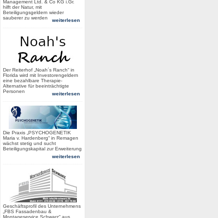
Management Ltd. & Co KG i.Gr.
hilft der Natur, mit
Beteiligungsgeldern wieder
sauberer zu werden
weiterlesen
Der Reiterhof „Noah´s Ranch“ in
Florida wird mit Investorengeldern
eine bezahlbare Therapie-
Alternative für beeinträchtigte
Personen
weiterlesen
Die Praxis „PSYCHOGENETIK
Maria v. Hardenberg“ in Remagen
wächst stetig und sucht
Beteiligungskapital zur Erweiterung
weiterlesen
Geschäftsprofil des Unternehmens
„FBS Fassadenbau &
Montageservice Schwarz“ aus