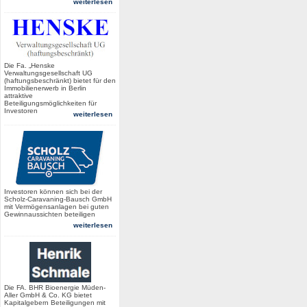
weiterlesen
Die Fa. „Henske
Verwaltungsgesellschaft UG
(haftungsbeschränkt) bietet für den
Immobilienerwerb in Berlin
attraktive
Beteiligungsmöglichkeiten für
Investoren
weiterlesen
Investoren können sich bei der
Scholz-Caravaning-Bausch GmbH
mit Vermögensanlagen bei guten
Gewinnaussichten beteiligen
weiterlesen
Die FA. BHR Bioenergie Müden-
Aller GmbH & Co. KG bietet
Kapitalgebern Beteiligungen mit